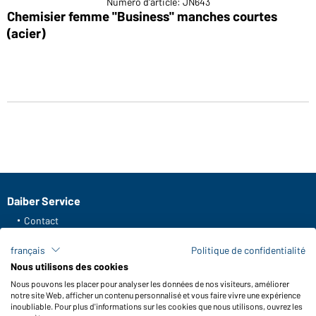
Numéro d'article: JN643
Chemisier femme "Business" manches courtes
(acier)
Daiber Service
Contact
Formulaire de contact
français
Politique de confidentialité
Frais de transport
Nous utilisons des cookies
FAQ / Manuel d' utilisation
Nous pouvons les placer pour analyser les données de nos visiteurs, améliorer
Vérifier le stock
notre site Web, afficher un contenu personnalisé et vous faire vivre une expérience
Reporting system according to whistleblower protection act
inoubliable. Pour plus d'informations sur les cookies que nous utilisons, ouvrez les