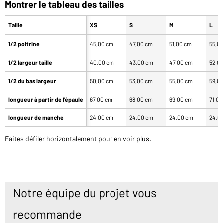
Montrer le tableau des tailles
Taille
XS
S
M
L
1/2 poitrine
45,00 cm
47,00 cm
51,00 cm
55,0
1/2 largeur taille
40,00 cm
43,00 cm
47,00 cm
52,0
1/2 du bas largeur
50,00 cm
53,00 cm
55,00 cm
59,0
longueur à partir de l'épaule
67,00 cm
68,00 cm
69,00 cm
71,0
longueur de manche
24,00 cm
24,00 cm
24,00 cm
24,0
Faites défiler horizontalement pour en voir plus.
Notre équipe du projet vous
recommande