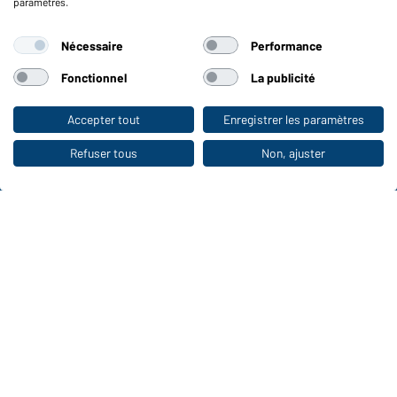
paramètres.
Fonctions et entretien
Nécessaire
Performance
Caractéristiques du produit
Conseils d'entretien
Fonctionnel
La publicité
Tailles
Couleurs
Accepter tout
Enregistrer les paramètres
Vers la boutique pour particuliers
Refuser tous
Non, ajuster
WORKWEAR COLLECTION
Le choix idéal pour les professionnels :
découvrir la collection !
CORPORATE WORKWEAR
Grande présentation pour les entreprises :
Découvrir le catalogue !