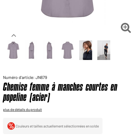
Voudriez-vous acheter des produits pour votre besoin
privé?
Chemin d'accès au shop des clients finaux

Numéro d'article: JN679
Chemise femme à manches courtes en
popeline (acier)
plus de détails du produit
Couleurs et tailles actuellement sélectionnées en solde