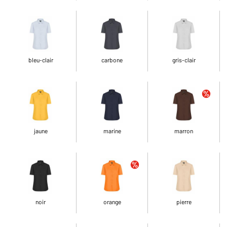
bleu-clair
carbone
gris-clair
jaune
marine
marron
noir
orange
pierre