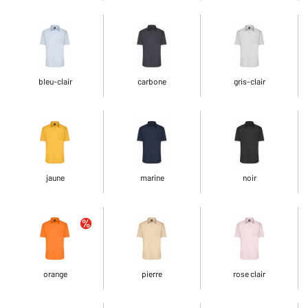
bleu-clair
carbone
gris-clair
jaune
marine
noir
orange
pierre
rose clair