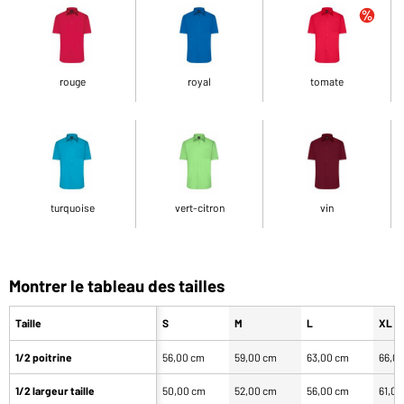
rouge
royal
tomate
turquoise
vert-citron
vin
Montrer le tableau des tailles
Taille
S
M
L
XL
1/2 poitrine
56,00 cm
59,00 cm
63,00 cm
66,0
1/2 largeur taille
50,00 cm
52,00 cm
56,00 cm
61,0