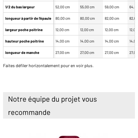
1/2 du bas largeur
52,00 cm
55,00 cm
59,00 cm
64,0
longueur à partir de l'épaule
80,00 cm
80,00 cm
82,00 cm
82,0
largeur poche poitrine
12,00 cm
12,00 cm
12,00 cm
12,0
hauteur poche poitrine
14,00 cm
14,00 cm
14,00 cm
14,0
longueur de manche
27,00 cm
27,00 cm
27,00 cm
27,0
Faites défiler horizontalement pour en voir plus.
Notre équipe du projet vous
recommande