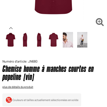
Voudriez-vous acheter des produits pour votre besoin
privé?
Chemin d'accès au shop des clients finaux

Numéro d'article: JN680
Chemise homme à manches courtes en
popeline (vin)
plus de détails du produit
Couleurs et tailles actuellement sélectionnées en solde