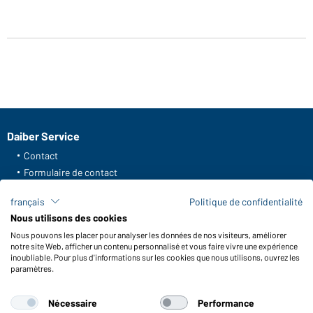
Daiber Service
Contact
Formulaire de contact
Frais de transport
français
Politique de confidentialité
FAQ / Manuel d' utilisation
Nous utilisons des cookies
Vérifier le stock
Nous pouvons les placer pour analyser les données de nos visiteurs, améliorer
Reporting system according to whistleblower protection act
notre site Web, afficher un contenu personnalisé et vous faire vivre une expérience
inoubliable. Pour plus d'informations sur les cookies que nous utilisons, ouvrez les
Fonctions et entretien
paramètres.
Caractéristiques du produit
Nécessaire
Performance
Conseils d'entretien