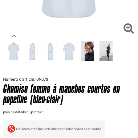
Voudriez-vous acheter des produits pour votre besoin
privé?
Chemin d'accès au shop des clients finaux

Numéro d'article: JN679
Chemise femme à manches courtes en
popeline (bleu-clair)
plus de détails du produit
Couleurs et tailles actuellement sélectionnées en solde