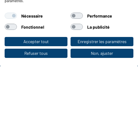
paramètres.
Fonctions et entretien
Nécessaire
Performance
Caractéristiques du produit
Conseils d'entretien
Fonctionnel
La publicité
Tailles
Couleurs
Accepter tout
Enregistrer les paramètres
Vers la boutique pour particuliers
Refuser tous
Non, ajuster
WORKWEAR COLLECTION
Le choix idéal pour les professionnels :
découvrir la collection !
CORPORATE WORKWEAR
Grande présentation pour les entreprises :
Découvrir le catalogue !