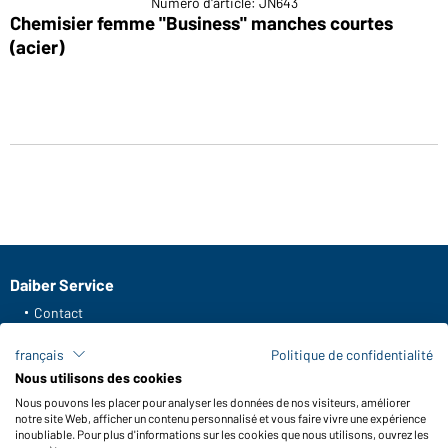
Numéro d'article: JN643
Chemisier femme "Business" manches courtes
(acier)
Daiber Service
Contact
Formulaire de contact
français
Politique de confidentialité
Frais de transport
Nous utilisons des cookies
FAQ / Manuel d' utilisation
Nous pouvons les placer pour analyser les données de nos visiteurs, améliorer
Vérifier le stock
notre site Web, afficher un contenu personnalisé et vous faire vivre une expérience
Reporting system according to whistleblower protection act
inoubliable. Pour plus d'informations sur les cookies que nous utilisons, ouvrez les