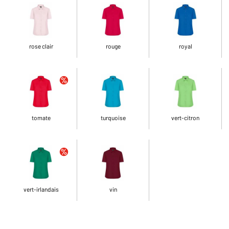
rose clair
rouge
royal
tomate
turquoise
vert-citron
vert-irlandais
vin