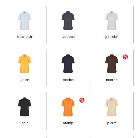
bleu-clair
carbone
gris-clair
jaune
marine
marron
noir
orange
pierre