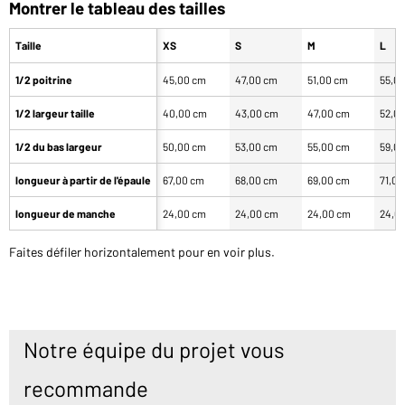
Montrer le tableau des tailles
Taille
XS
S
M
L
1/2 poitrine
45,00 cm
47,00 cm
51,00 cm
55,0
1/2 largeur taille
40,00 cm
43,00 cm
47,00 cm
52,0
1/2 du bas largeur
50,00 cm
53,00 cm
55,00 cm
59,0
longueur à partir de l'épaule
67,00 cm
68,00 cm
69,00 cm
71,0
longueur de manche
24,00 cm
24,00 cm
24,00 cm
24,0
Faites défiler horizontalement pour en voir plus.
Notre équipe du projet vous
recommande