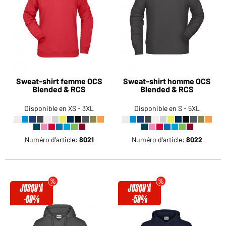
Voudriez-vous acheter des produits pour votre besoin
privé?
Chemin d'accès au shop des clients finaux
Sweat-shirt femme OCS
Sweat-shirt homme OCS
Blended & RCS
Blended & RCS
Disponible en XS - 3XL
Disponible en S - 5XL
Numéro d'article:
8021
Numéro d'article:
8022
JUSQU'À
JUSQU'À
-60%
-58%