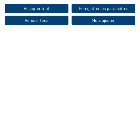
Accepter tout
Enregistrer les paramètres
Vers la boutique pour particuliers
Refuser tous
Non, ajuster
Shorts homme Interlock
Sweat à capuche bloc de
OCS Blended & RCS
couleur UNISEXE OCS
Blended & RCS
Disponible en S - 3XL
Disponible en XXS - 3XL
Numéro d'article:
8048
Numéro d'article:
8051