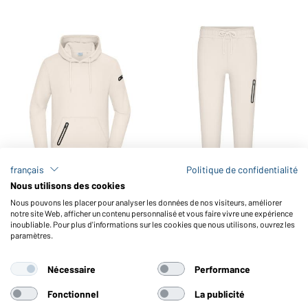
français
Politique de confidentialité
Nous utilisons des cookies
Sweat à capuche homme
Pantalon homme Interlock
Nous pouvons les placer pour analyser les données de nos visiteurs, améliorer
Interlock OCS Blended &
OCS Blended & RCS
notre site Web, afficher un contenu personnalisé et vous faire vivre une expérience
RCS
inoubliable. Pour plus d'informations sur les cookies que nous utilisons, ouvrez les
Disponible en S - 3XL
Disponible en S - 3XL
paramètres.
Numéro d'article:
8046
Numéro d'article:
8047
Nécessaire
Performance
Fonctionnel
La publicité