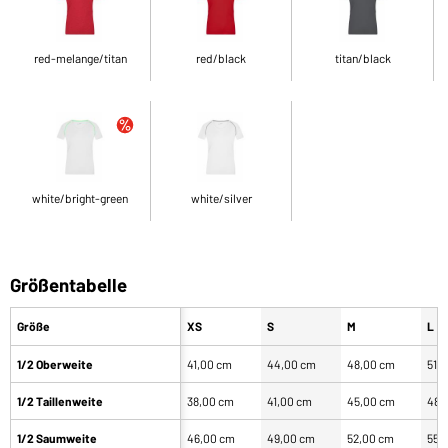
red-melange/titan
red/black
titan/black
white/bright-green
white/silver
Größentabelle
Größe
XS
S
M
L
1/2 Oberweite
41,00 cm
44,00 cm
48,00 cm
51,
1/2 Taillenweite
38,00 cm
41,00 cm
45,00 cm
48,
1/2 Saumweite
46,00 cm
49,00 cm
52,00 cm
55,