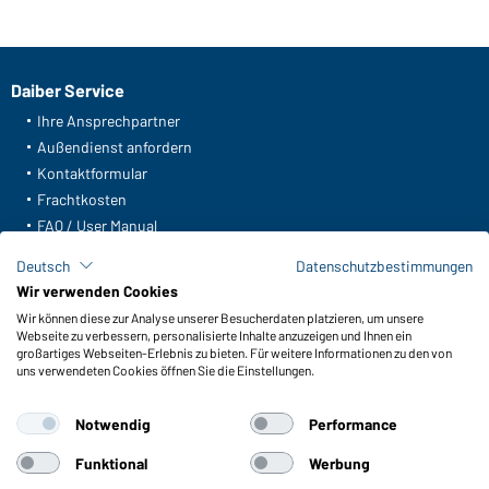
Daiber Service
Ihre Ansprechpartner
Außendienst anfordern
Kontaktformular
Frachtkosten
FAQ / User Manual
Lagerbestand abfragen
Deutsch
Datenschutzbestimmungen
Meldeportal nach Hinweisgeberschutz
Wir verwenden Cookies
Wir können diese zur Analyse unserer Besucherdaten platzieren, um unsere
Funktionen & Pflege
Webseite zu verbessern, personalisierte Inhalte anzuzeigen und Ihnen ein
Produkteigenschaften
großartiges Webseiten-Erlebnis zu bieten. Für weitere Informationen zu den von
uns verwendeten Cookies öffnen Sie die Einstellungen.
Pflegehinweise
Größen
Notwendig
Performance
Farben
Funktional
Werbung