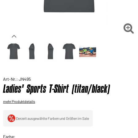
Sie möchten gerne für Ihren privaten Bedarf
einkaufen?
Hier geht's zu unserem Endkundenshop

Art-Nr.: JN495
Ladies' Sports T-Shirt (titan/black)
mehr Produktdetails
Derzeit ausgewählte Farben und Größen im Sale