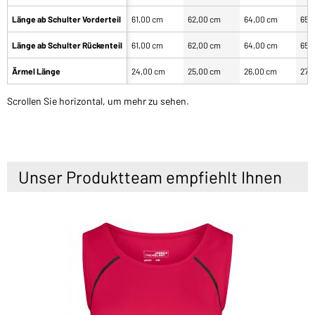
Länge ab Schulter Vorderteil
61,00 cm
62,00 cm
64,00 cm
65,
Länge ab Schulter Rückenteil
61,00 cm
62,00 cm
64,00 cm
65,
Ärmel Länge
24,00 cm
25,00 cm
26,00 cm
27,
Scrollen Sie horizontal, um mehr zu sehen.
Unser Produktteam empfiehlt Ihnen