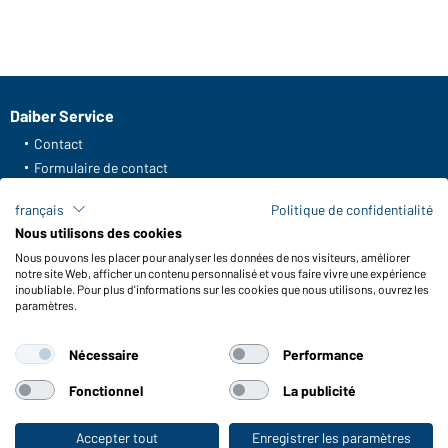
Daiber Service
Contact
Formulaire de contact
Frais de transport
français
Politique de confidentialité
FAQ / Manuel d' utilisation
Nous utilisons des cookies
Vérifier le stock
Nous pouvons les placer pour analyser les données de nos visiteurs, améliorer
Reporting system according to whistleblower protection act
notre site Web, afficher un contenu personnalisé et vous faire vivre une expérience
inoubliable. Pour plus d'informations sur les cookies que nous utilisons, ouvrez les
Fonctions et entretien
paramètres.
Caractéristiques du produit
Nécessaire
Performance
Conseils d'entretien
Tailles
Fonctionnel
La publicité
Couleurs
Accepter tout
Enregistrer les paramètres
Vers la boutique pour particuliers