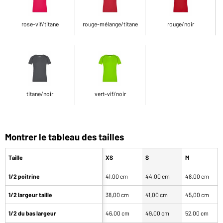
rose-vif/titane
rouge-mélange/titane
rouge/noir
titane/noir
vert-vif/noir
Montrer le tableau des tailles
Taille
XS
S
M
1/2 poitrine
41,00 cm
44,00 cm
48,00 cm
1/2 largeur taille
38,00 cm
41,00 cm
45,00 cm
1/2 du bas largeur
46,00 cm
49,00 cm
52,00 cm