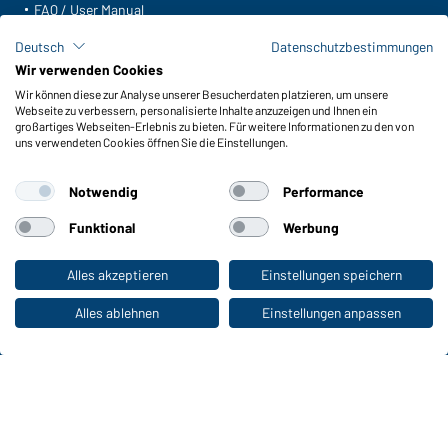
FAQ / User Manual
Lagerbestand abfragen
Deutsch
Datenschutzbestimmungen
Meldeportal nach Hinweisgeberschutz
Wir verwenden Cookies
Wir können diese zur Analyse unserer Besucherdaten platzieren, um unsere
Funktionen & Pflege
Webseite zu verbessern, personalisierte Inhalte anzuzeigen und Ihnen ein
Produkteigenschaften
großartiges Webseiten-Erlebnis zu bieten. Für weitere Informationen zu den von
uns verwendeten Cookies öffnen Sie die Einstellungen.
Pflegehinweise
Größen
Notwendig
Performance
Farben
Funktional
Werbung
WORKWEAR COLLECTION
Alles akzeptieren
Einstellungen speichern
Zum Privatkunden-Shop
Die ideale Wahl für Professionals: Kollektionen
entdecken!
Alles ablehnen
Einstellungen anpassen
CORPORATE WORKWEAR
Großer Auftritt für Unternehmen: Katalog
entdecken!