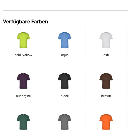
Verfügbare Farben
acid-yellow
aqua
ash
aubergine
black
brown