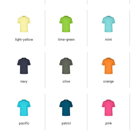
light-yellow
lime-green
mint
navy
olive
orange
pacific
petrol
pink