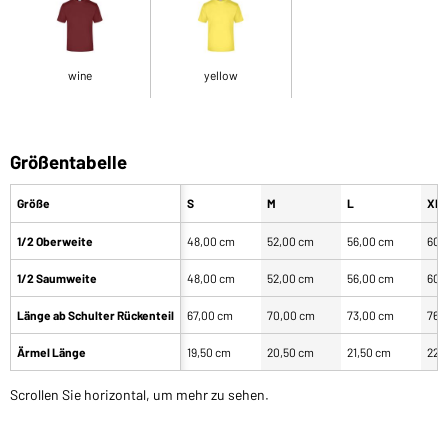
wine
yellow
Größentabelle
Größe
S
M
L
XL
1/2 Oberweite
48,00 cm
52,00 cm
56,00 cm
60,
1/2 Saumweite
48,00 cm
52,00 cm
56,00 cm
60,
Länge ab Schulter Rückenteil
67,00 cm
70,00 cm
73,00 cm
76,
Ärmel Länge
19,50 cm
20,50 cm
21,50 cm
22,
Scrollen Sie horizontal, um mehr zu sehen.