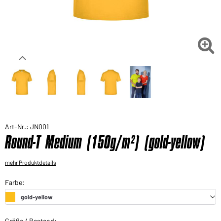
Sie möchten gerne für Ihren privaten Bedarf
einkaufen?
Hier geht's zu unserem Endkundenshop

Art-Nr.: JN001
Round-T Medium (150g/m²) (gold-yellow)
mehr Produktdetails