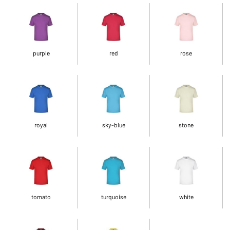
purple
red
rose
royal
sky-blue
stone
tomato
turquoise
white