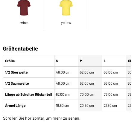
wine
yellow
Größentabelle
Größe
S
M
L
XL
1/2 Oberweite
48,00 cm
52,00 cm
56,00 cm
60,
1/2 Saumweite
48,00 cm
52,00 cm
56,00 cm
60,
Länge ab Schulter Rückenteil
67,00 cm
70,00 cm
73,00 cm
76,
Ärmel Länge
19,50 cm
20,50 cm
21,50 cm
22,
Scrollen Sie horizontal, um mehr zu sehen.