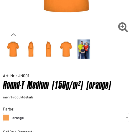
Sie möchten gerne für Ihren privaten Bedarf
einkaufen?
Hier geht's zu unserem Endkundenshop

Art-Nr.: JN001
Round-T Medium (150g/m²) (orange)
mehr Produktdetails