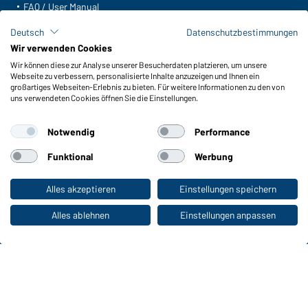
FAQ / User Manual
Lagerbestand abfragen
Deutsch
Datenschutzbestimmungen
Meldeportal nach Hinweisgeberschutz
Wir verwenden Cookies
Wir können diese zur Analyse unserer Besucherdaten platzieren, um unsere
Funktionen & Pflege
Webseite zu verbessern, personalisierte Inhalte anzuzeigen und Ihnen ein
Produkteigenschaften
großartiges Webseiten-Erlebnis zu bieten. Für weitere Informationen zu den von
uns verwendeten Cookies öffnen Sie die Einstellungen.
Pflegehinweise
Größen
Notwendig
Performance
Farben
Funktional
Werbung
WORKWEAR COLLECTION
Alles akzeptieren
Einstellungen speichern
Zum Privatkunden-Shop
Die ideale Wahl für Professionals: Kollektionen
entdecken!
Alles ablehnen
Einstellungen anpassen
CORPORATE WORKWEAR
Großer Auftritt für Unternehmen: Katalog
entdecken!