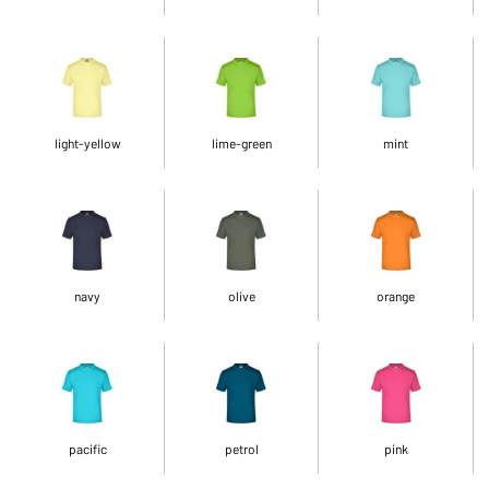
light-yellow
lime-green
mint
navy
olive
orange
pacific
petrol
pink