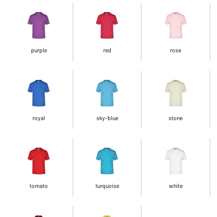
purple
red
rose
royal
sky-blue
stone
tomato
turquoise
white