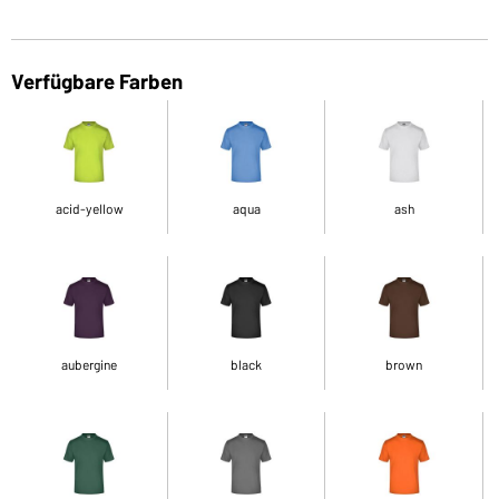
Verfügbare Farben
acid-yellow
aqua
ash
aubergine
black
brown