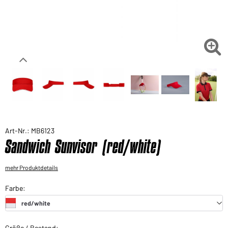
Sie möchten gerne für Ihren privaten Bedarf
einkaufen?
Hier geht's zu unserem Endkundenshop

Art-Nr.: MB6123
Sandwich Sunvisor (red/white)
mehr Produktdetails