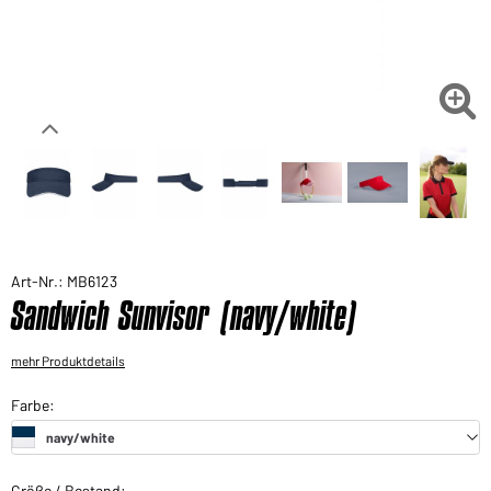
Sie möchten gerne für Ihren privaten Bedarf
einkaufen?
Hier geht's zu unserem Endkundenshop

Art-Nr.: MB6123
Sandwich Sunvisor (navy/white)
mehr Produktdetails