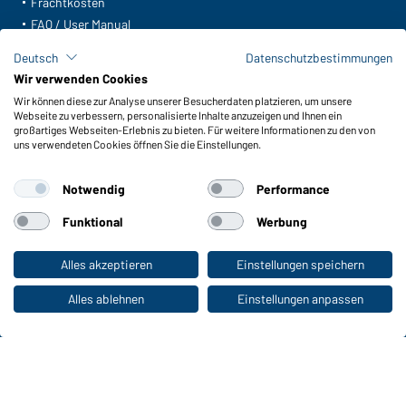
Frachtkosten
FAQ / User Manual
Lagerbestand abfragen
Deutsch
Datenschutzbestimmungen
Meldeportal nach Hinweisgeberschutz
Wir verwenden Cookies
Wir können diese zur Analyse unserer Besucherdaten platzieren, um unsere
Funktionen & Pflege
Webseite zu verbessern, personalisierte Inhalte anzuzeigen und Ihnen ein
Produkteigenschaften
großartiges Webseiten-Erlebnis zu bieten. Für weitere Informationen zu den von
uns verwendeten Cookies öffnen Sie die Einstellungen.
Pflegehinweise
Größen
Notwendig
Performance
Farben
Funktional
Werbung
WORKWEAR COLLECTION
Alles akzeptieren
Einstellungen speichern
Zum Privatkunden-Shop
Die ideale Wahl für Professionals: Kollektionen
entdecken!
Alles ablehnen
Einstellungen anpassen
CORPORATE WORKWEAR
Großer Auftritt für Unternehmen: Katalog
entdecken!