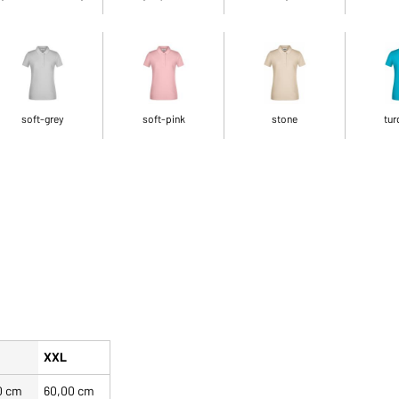
soft-grey
soft-pink
stone
tur
XXL
0 cm
60,00 cm