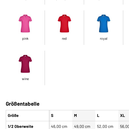
pink
red
royal
wine
Größentabelle
Größe
S
M
L
XL
1/2 Oberweite
46,00 cm
49,00 cm
52,00 cm
56,0