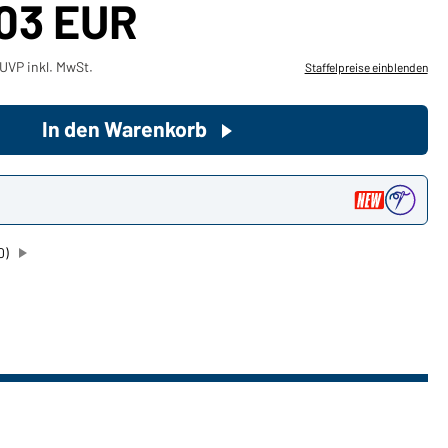
,03 EUR
Sie möchten gerne für Ihren
UVP inkl. MwSt.
Staffelpreise einblenden
privaten Bedarf einkaufen?
Hier geht's zu unserem
Endkundenshop
In den Warenkorb
n
0)