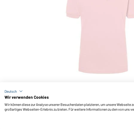
Art-Nr.: JN071
Classic Polo Ladies (rose)
Deutsch
Wir verwenden Cookies
Wir können diese zur Analyse unserer Besucherdaten platzieren, um unsere Webseite zu 
großartiges Webseiten-Erlebnis zu bieten. Für weitere Informationen zu den von uns v