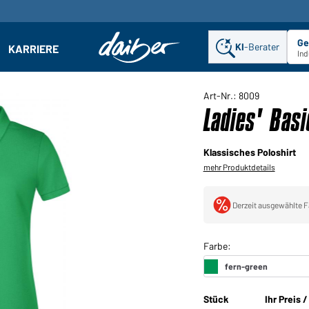
Ge
KI
-Berater
KARRIERE
ehmen: Untermenü öffnen
Ind
Art-Nr.: 8009
Ladies' Bas
Klassisches Poloshirt
mehr Produktdetails
Derzeit ausgewählte F
Stück
Ihr Preis 