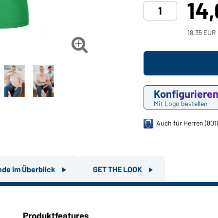
14
18,35 EUR 

Konfiguriere
Mit Logo bestellen
Auch für Herren (801
nde im Überblick
GET THE LOOK
Produktfeatures