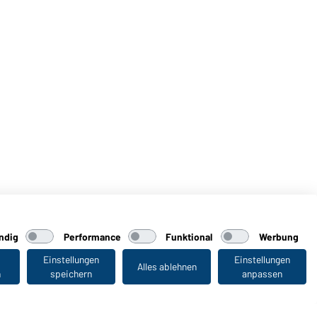
ndig
Performance
Funktional
Werbung
Einstellungen
Einstellungen
Alles ablehnen
n
speichern
anpassen
Zuletzt angesehen