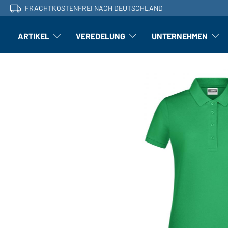
FRACHTKOSTENFREI NACH DEUTSCHLAND
ARTIKEL
VEREDELUNG
UNTERNEHMEN
Artikel: Untermenü öffnen
Veredelung: Untermenü öffnen
Untern