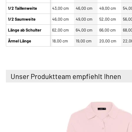
1/2 Taillenweite
43,00 cm
46,00 cm
49,00 cm
54,0
1/2 Saumweite
46,00 cm
49,00 cm
52,00 cm
56,0
Länge ab Schulter
62,00 cm
64,00 cm
66,00 cm
68,0
Ärmel Länge
18,00 cm
19,00 cm
20,00 cm
22,0
Unser Produktteam empfiehlt Ihnen