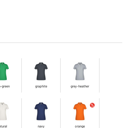
n-green
graphite
grey-heather
tural
navy
orange