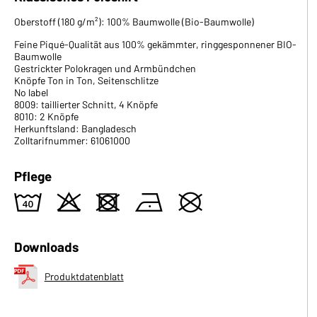
Oberstoff (180 g/m²): 100% Baumwolle (Bio-Baumwolle)
Feine Piqué-Qualität aus 100% gekämmter, ringgesponnener BIO-
Baumwolle
Gestrickter Polokragen und Armbündchen
Knöpfe Ton in Ton, Seitenschlitze
No label
8009: taillierter Schnitt, 4 Knöpfe
8010: 2 Knöpfe
Herkunftsland: Bangladesch
Zolltarifnummer: 61061000
Pflege
8
o
d
n
U
Downloads
Produktdatenblatt