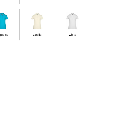
quoise
vanilla
white