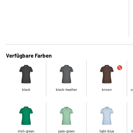
Verfügbare Farben
black
black-heather
brown
c
irish-green
jade-green
light-blue
l