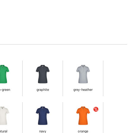
n-green
graphite
grey-heather
tural
navy
orange