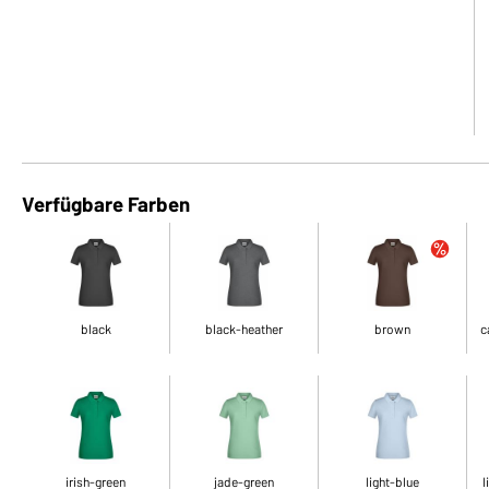
Verfügbare Farben
black
black-heather
brown
c
irish-green
jade-green
light-blue
l