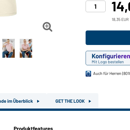
14
18,35 EUR 

Konfiguriere
Mit Logo bestellen
Auch für Herren (801
nde im Überblick
GET THE LOOK
Produktfeatures