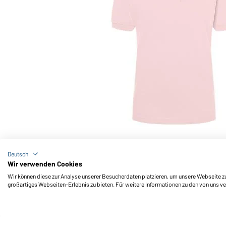
Art-Nr.: JN071
Classic Polo Ladies (rose)
Deutsch
Wir verwenden Cookies
Wir können diese zur Analyse unserer Besucherdaten platzieren, um unsere Webseite zu 
großartiges Webseiten-Erlebnis zu bieten. Für weitere Informationen zu den von uns v