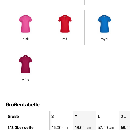
pink
red
royal
wine
Größentabelle
Größe
S
M
L
XL
1/2 Oberweite
46,00 cm
49,00 cm
52,00 cm
56,0