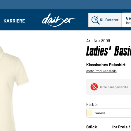
Ge
KI
-Berater
KARRIERE
ehmen: Untermenü öffnen
Ind
Art-Nr.: 8009
Ladies' Basi
Klassisches Poloshirt
mehr Produktdetails
Derzeit ausgewählte F
Stück
Ihr Preis 