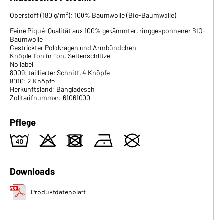
Oberstoff (180 g/m²): 100% Baumwolle (Bio-Baumwolle)
Feine Piqué-Qualität aus 100% gekämmter, ringgesponnener BIO-
Baumwolle
Gestrickter Polokragen und Armbündchen
Knöpfe Ton in Ton, Seitenschlitze
No label
8009: taillierter Schnitt, 4 Knöpfe
8010: 2 Knöpfe
Herkunftsland: Bangladesch
Zolltarifnummer: 61061000
Pflege
8
o
d
n
U
Downloads
Produktdatenblatt