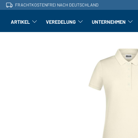
FRACHTKOSTENFREI NACH DEUTSCHLAND
ARTIKEL
VEREDELUNG
UNTERNEHMEN
Artikel: Untermenü öffnen
Veredelung: Untermenü öffnen
Untern