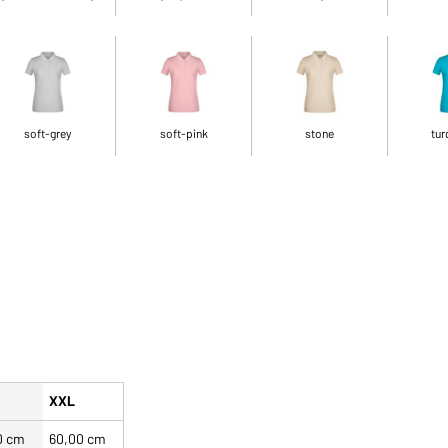
soft-grey
soft-pink
stone
tur
XXL
0 cm
60,00 cm