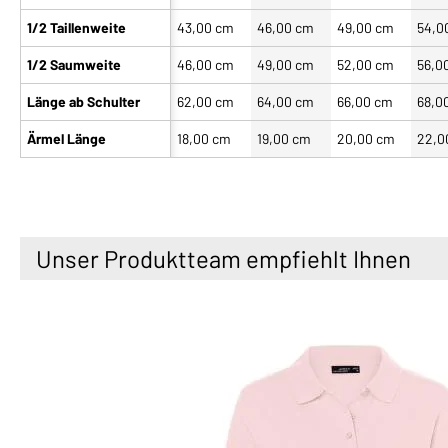
1/2 Taillenweite
43,00 cm
46,00 cm
49,00 cm
54,0
1/2 Saumweite
46,00 cm
49,00 cm
52,00 cm
56,0
Länge ab Schulter
62,00 cm
64,00 cm
66,00 cm
68,0
Ärmel Länge
18,00 cm
19,00 cm
20,00 cm
22,0
Unser Produktteam empfiehlt Ihnen