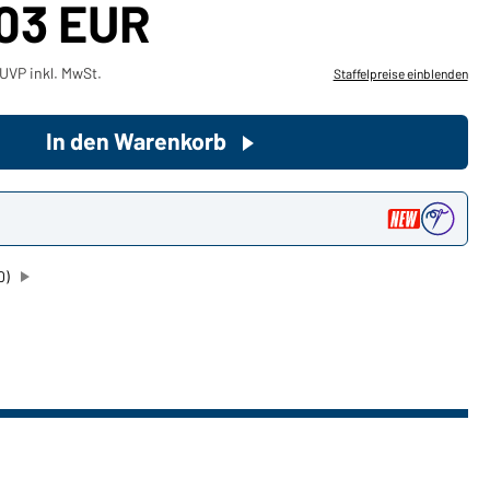
,03 EUR
Sie möchten gerne für Ihren
UVP inkl. MwSt.
Staffelpreise einblenden
privaten Bedarf einkaufen?
Hier geht's zu unserem
Endkundenshop
In den Warenkorb
n
0)