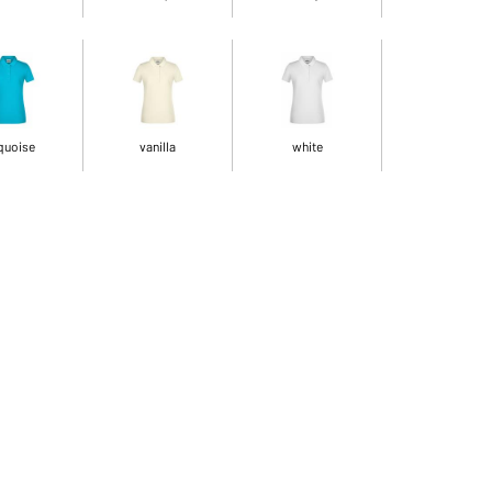
quoise
vanilla
white