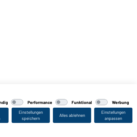
ndig
Performance
Funktional
Werbung
Einstellungen
Einstellungen
Alles ablehnen
n
speichern
anpassen
Zuletzt angesehen