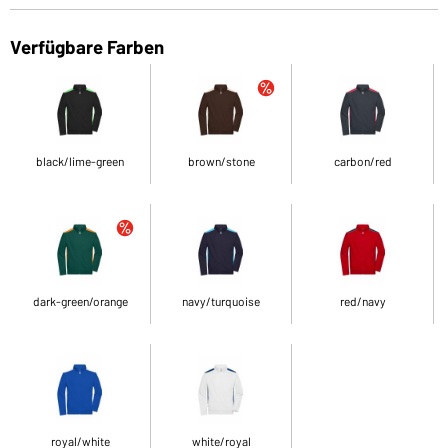
Verfügbare Farben
black/lime-green
brown/stone
carbon/red
dark-green/orange
navy/turquoise
red/navy
royal/white
white/royal