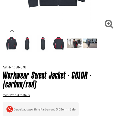
Sie möchten gerne für Ihren privaten Bedarf
einkaufen?
Hier geht's zu unserem Endkundenshop

Art-Nr.: JN870
Workwear Sweat Jacket - COLOR -
(carbon/red)
mehr Produktdetails
Derzeit ausgewählte Farben und Größen im Sale