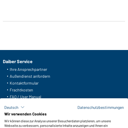
Daiber Service
Ihre Ansprechpartner
Außendienst anfordern
Kontaktformular
Frachtkosten
FAQ / User Manual
Lagerbestand abfragen
Deutsch
Datenschutzbestimmungen
Meldeportal nach Hinweisgeberschutz
Wir verwenden Cookies
Wir können diese zur Analyse unserer Besucherdaten platzieren, um unsere
Funktionen & Pflege
Webseite zu verbessern, personalisierte Inhalte anzuzeigen und Ihnen ein