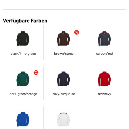
Verfügbare Farben
black/lime-green
brown/stone
carbon/red
dark-green/orange
navy/turquoise
red/navy