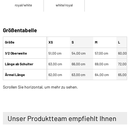
royal/white
white/royal
Größentabelle
Größe
XS
S
M
L
1/2 Oberweite
51,00 cm
54,00 cm
57,00 cm
60,00 
Länge ab Schulter
63,00 cm
66,00 cm
69,00 cm
72,00 
Ärmel Länge
62,00 cm
63,00 cm
64,00 cm
65,00 
Scrollen Sie horizontal, um mehr zu sehen.
Unser Produktteam empfiehlt Ihnen