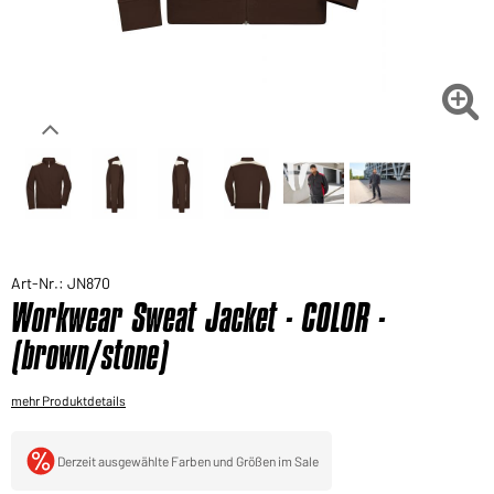
Sie möchten gerne für Ihren privaten Bedarf
einkaufen?
Hier geht's zu unserem Endkundenshop

Art-Nr.: JN870
Workwear Sweat Jacket - COLOR -
(brown/stone)
mehr Produktdetails
Derzeit ausgewählte Farben und Größen im Sale