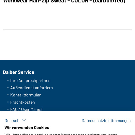
Workwear Half-Zip Sweat - COLOR - (carbon/red)
Daiber Service
Ihre Ansprechpartner
Außendienst anfordern
Kontaktformular
Frachtkosten
FAQ / User Manual
Lagerbestand abfragen
Deutsch
Datenschutzbestimmungen
Meldeportal nach Hinweisgeberschutz
Wir verwenden Cookies
Wir können diese zur Analyse unserer Besucherdaten platzieren, um unsere