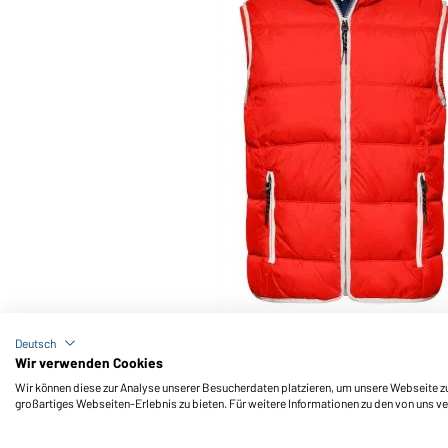
Art-Nr.: JN1076
Men's Maritime Vest (red/white)
Deutsch
Wir verwenden Cookies
Wir können diese zur Analyse unserer Besucherdaten platzieren, um unsere Webseite zu 
großartiges Webseiten-Erlebnis zu bieten. Für weitere Informationen zu den von uns v