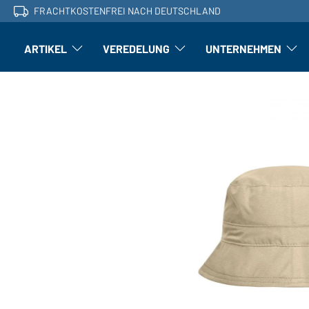
FRACHTKOSTENFREI NACH DEUTSCHLAND
ARTIKEL
VEREDELUNG
UNTERNEHMEN
Artikel: Untermenü öffnen
Veredelung: Untermenü öffnen
Untern