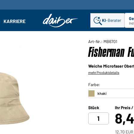
Ge
KI
-Berater
KARRIERE
ehmen: Untermenü öffnen
Ind
Art-Nr.: MB6701
Fisherman Fu
Weiche Microfaser Ober
mehr Produktdetails
Stück
Ihr Preis 
8,
12,70 EUR 