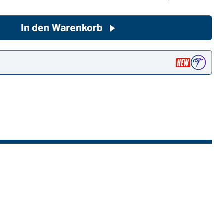
In den Warenkorb
Sie möchten gerne für Ihren
privaten Bedarf einkaufen?
Hier geht's zu unserem
n
Endkundenshop