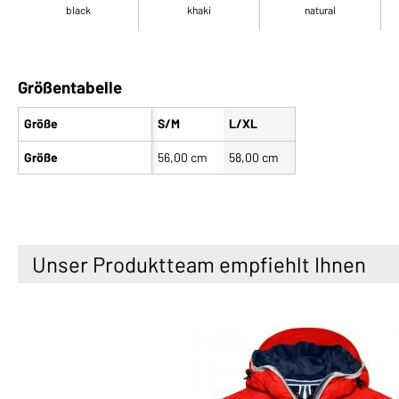
black
khaki
natural
Größentabelle
Größe
S/M
L/XL
Größe
56,00 cm
58,00 cm
Unser Produktteam empfiehlt Ihnen