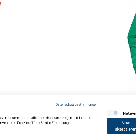
Art-Nr.: JN1077
Ladies' Maritime Jacket (i
Datenschutzbestimmungen
Notwe
verbessern, personalisierte Inhalte anzuzeigen und Ihnen ein
erwendeten Cookies öffnen Sie die Einstellungen.
Alles
akzeptiere