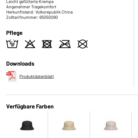
Leicht gefütterte Krempe
Angenehmer Tragekomfort
Herkunftsland: Volksrepublik China
Zolltarifnummer: 65050090
Pflege
t
o
d
m
U
Downloads
Produktdatenblatt
Verfügbare Farben