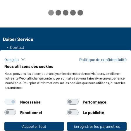
Daiber Service
Contact
Formulaire de contact
français
Politique de confidentialité
Frais de transport
Nous utilisons des cookies
FAQ / Manuel d' utilisation
Nous pouvons les placer pour analyser les données de nos visiteurs, améliorer
Vérifier le stock
notre site Web, afficher un contenu personnalisé et vous faire vivre une expérience
Reporting system according to whistleblower protection act
inoubliable. Pour plus d'informations sur les cookies que nous utilisons, ouvrez les
paramètres.
Fonctions et entretien
Nécessaire
Performance
Caractéristiques du produit
Conseils d'entretien
Fonctionnel
La publicité
Tailles
Couleurs
Accepter tout
Enregistrer les paramètres
Vers la boutique pour particuliers