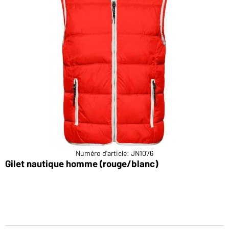
Numéro d'article: JN1076
Gilet nautique homme (rouge/blanc)
V
i