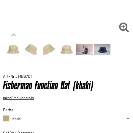
Sie möchten gerne für Ihren privaten Bedarf
einkaufen?
Hier geht's zu unserem Endkundenshop

Art-Nr.: MB6701
Fisherman Function Hat (khaki)
mehr Produktdetails