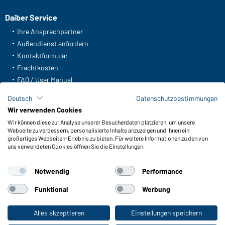
Daiber Service
Ihre Ansprechpartner
Außendienst anfordern
Kontaktformular
Frachtkosten
FAQ / User Manual
Lagerbestand abfragen
Deutsch
Datenschutzbestimmungen
Meldeportal nach Hinweisgeberschutz
Wir verwenden Cookies
Wir können diese zur Analyse unserer Besucherdaten platzieren, um unsere
Funktionen & Pflege
Webseite zu verbessern, personalisierte Inhalte anzuzeigen und Ihnen ein
Produkteigenschaften
großartiges Webseiten-Erlebnis zu bieten. Für weitere Informationen zu den von
uns verwendeten Cookies öffnen Sie die Einstellungen.
Pflegehinweise
Größen
Notwendig
Performance
Farben
Funktional
Werbung
WORKWEAR COLLECTION
Alles akzeptieren
Einstellungen speichern
Zum Privatkunden-Shop
Die ideale Wahl für Professionals: Kollektionen