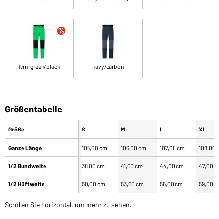
fern-green/black
navy/carbon
Größentabelle
Größe
S
M
L
XL
Ganze Länge
105,00 cm
106,00 cm
107,00 cm
108,00 
1/2 Bundweite
38,00 cm
41,00 cm
44,00 cm
47,00 
1/2 Hüftweite
50,00 cm
53,00 cm
56,00 cm
59,00 
Scrollen Sie horizontal, um mehr zu sehen.