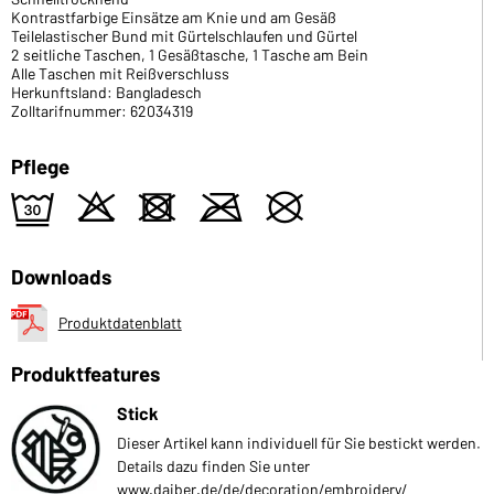
Kontrastfarbige Einsätze am Knie und am Gesäß
Teilelastischer Bund mit Gürtelschlaufen und Gürtel
2 seitliche Taschen, 1 Gesäßtasche, 1 Tasche am Bein
Alle Taschen mit Reißverschluss
Herkunftsland: Bangladesch
Zolltarifnummer: 62034319
Pflege
e
o
d
m
U
Downloads
Produktdatenblatt
Produktfeatures
Stick
Dieser Artikel kann individuell für Sie bestickt werden.
Details dazu finden Sie unter
www.daiber.de/de/decoration/embroidery/