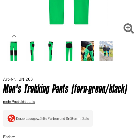
Sie möchten gerne für Ihren privaten Bedarf
einkaufen?
Hier geht's zu unserem Endkundenshop

Art-Nr.: JN1206
Men's Trekking Pants (fern-green/black)
mehr Produktdetails
Derzeit ausgewählte Farben und Größen im Sale