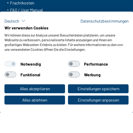
Frachtkosten
FAQ / User Manual
Lagerbestand abfragen
Deutsch
Datenschutzbestimmungen
Meldeportal nach Hinweisgeberschutz
Wir verwenden Cookies
Wir können diese zur Analyse unserer Besucherdaten platzieren, um unsere
Funktionen & Pflege
Webseite zu verbessern, personalisierte Inhalte anzuzeigen und Ihnen ein
Produkteigenschaften
großartiges Webseiten-Erlebnis zu bieten. Für weitere Informationen zu den von
uns verwendeten Cookies öffnen Sie die Einstellungen.
Pflegehinweise
Größen
Notwendig
Performance
Farben
Funktional
Werbung
WORKWEAR COLLECTION
Alles akzeptieren
Einstellungen speichern
Zum Privatkunden-Shop
Die ideale Wahl für Professionals: Kollektionen
entdecken!
Alles ablehnen
Einstellungen anpassen
CORPORATE WORKWEAR
Großer Auftritt für Unternehmen: Katalog
entdecken!