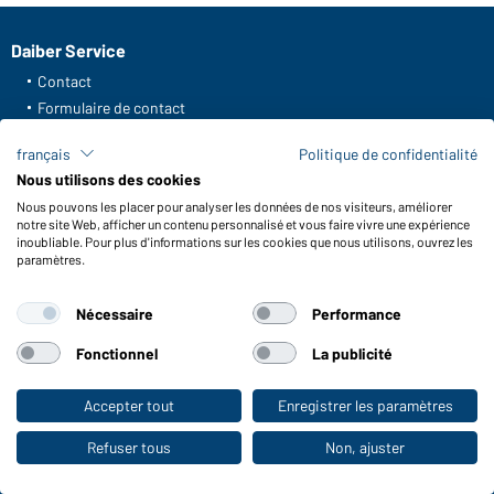
Daiber Service
Contact
Formulaire de contact
Frais de transport
français
Politique de confidentialité
FAQ / Manuel d' utilisation
Nous utilisons des cookies
Vérifier le stock
Nous pouvons les placer pour analyser les données de nos visiteurs, améliorer
Reporting system according to whistleblower protection act
notre site Web, afficher un contenu personnalisé et vous faire vivre une expérience
inoubliable. Pour plus d'informations sur les cookies que nous utilisons, ouvrez les
Fonctions et entretien
paramètres.
Caractéristiques du produit
Nécessaire
Performance
Conseils d'entretien
Tailles
Fonctionnel
La publicité
Couleurs
Accepter tout
Enregistrer les paramètres
Vers la boutique pour particuliers
WORKWEAR COLLECTION
Refuser tous
Non, ajuster
Le choix idéal pour les professionnels :
découvrir la collection !