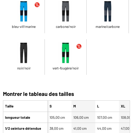
bleu-vif/marine
carbone/noir
marine/carbone
noir/noir
vert-fougère/noir
Montrer le tableau des tailles
Taille
S
M
L
XL
longueur totale
105,00 cm
106,00 cm
107,00 cm
108,00 
1/2 ceinture détendue
38,00 cm
41,00 cm
44,00 cm
47,00 