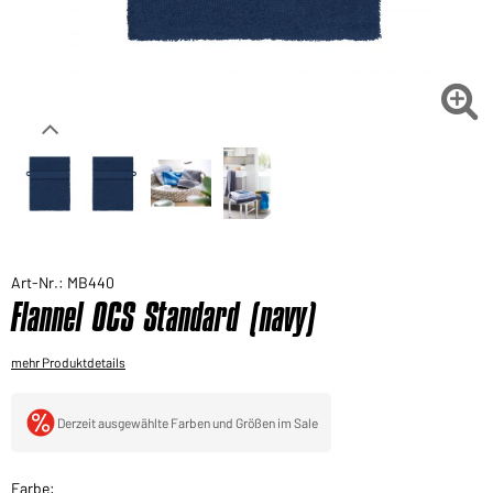
Sie möchten gerne für Ihren privaten Bedarf
einkaufen?
Hier geht's zu unserem Endkundenshop

Art-Nr.: MB440
Flannel OCS Standard (navy)
mehr Produktdetails
Derzeit ausgewählte Farben und Größen im Sale