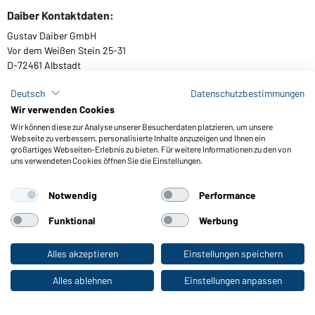
Daiber Kontaktdaten:
Gustav Daiber GmbH
Vor dem Weißen Stein 25-31
D-72461 Albstadt
Deutsch
Datenschutzbestimmungen
Wir verwenden Cookies
Kataloge herunterladen oder bestellen
Wir können diese zur Analyse unserer Besucherdaten platzieren, um unsere
Webseite zu verbessern, personalisierte Inhalte anzuzeigen und Ihnen ein
Zu den Katalogen
großartiges Webseiten-Erlebnis zu bieten. Für weitere Informationen zu den von
uns verwendeten Cookies öffnen Sie die Einstellungen.
Notwendig
Performance
AGB
Impressum
Datenschutz
Cookie-Einstellungen
Barrierefreiheit
Funktional
Werbung
© 2026 Daiber
Alles akzeptieren
Einstellungen speichern
Zum Privatkunden-Shop
Alles ablehnen
Einstellungen anpassen