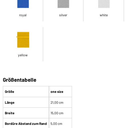
royal
silver
white
yellow
Größentabelle
Größe
one size
Länge
21,00 cm
Breite
15,00 cm
Bordüre Abstand zum Rand
5,00 cm