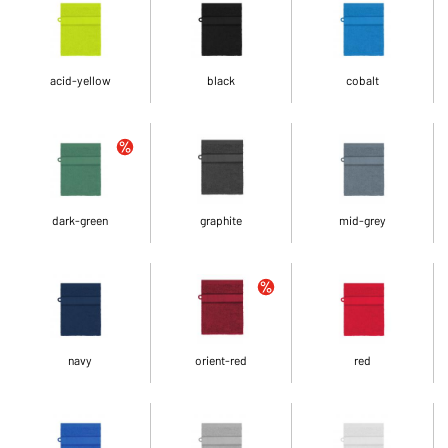
acid-yellow
black
cobalt
dark-green
graphite
mid-grey
navy
orient-red
red