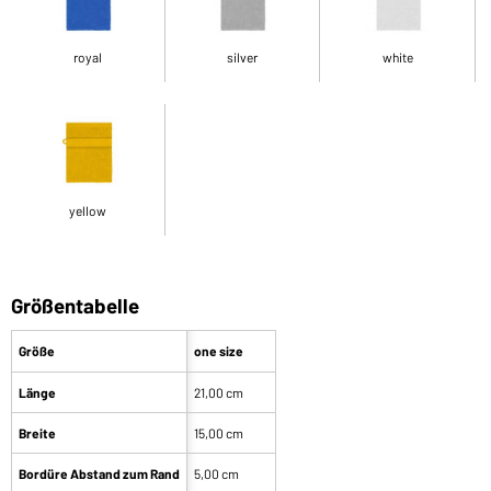
royal
silver
white
yellow
Größentabelle
Größe
one size
Länge
21,00 cm
Breite
15,00 cm
Bordüre Abstand zum Rand
5,00 cm