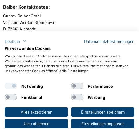
Daiber Kontaktdaten:
Gustav Daiber GmbH
Vor dem Weißen Stein 25-31
D-72461 Albstadt
Deutsch
Datenschutzbestimmungen
Wir verwenden Cookies
Kataloge herunterladen oder bestellen
Wir können diese zur Analyse unserer Besucherdaten platzieren, um unsere
Webseite zu verbessern, personalisierte Inhalte anzuzeigen und Ihnen ein
Zu den Katalogen
großartiges Webseiten-Erlebnis zu bieten. Für weitere Informationen zu den von
uns verwendeten Cookies öffnen Sie die Einstellungen.
Notwendig
Performance
AGB
Impressum
Datenschutz
Cookie-Einstellungen
Barrierefreiheit
Funktional
Werbung
© 2026 Daiber
Alles akzeptieren
Einstellungen speichern
Zum Privatkunden-Shop
Alles ablehnen
Einstellungen anpassen