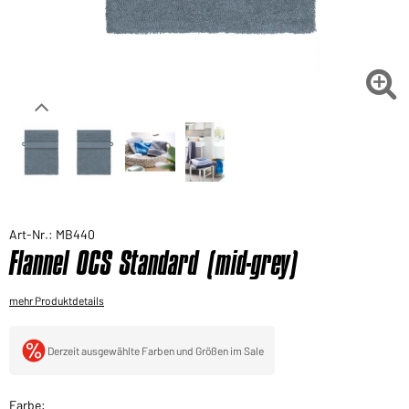
Sie möchten gerne für Ihren privaten Bedarf
einkaufen?
Hier geht's zu unserem Endkundenshop

Art-Nr.: MB440
Flannel OCS Standard (mid-grey)
mehr Produktdetails
Derzeit ausgewählte Farben und Größen im Sale