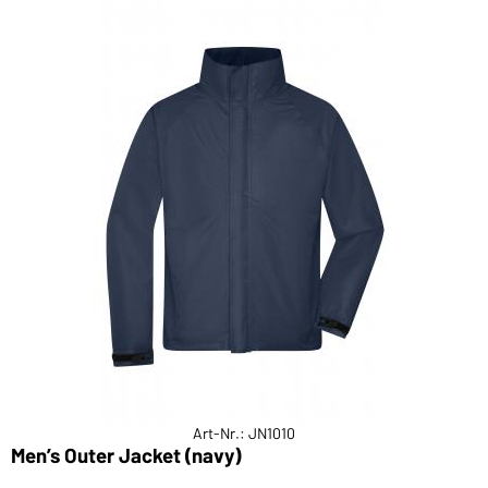
Art-Nr.: JN1010
Men’s Outer Jacket (navy)
M