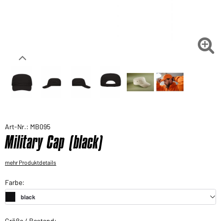
Sie möchten gerne für Ihren privaten Bedarf
einkaufen?
Hier geht's zu unserem Endkundenshop

Art-Nr.: MB095
Military Cap (black)
mehr Produktdetails