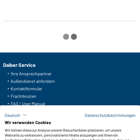
Daiber Service
Ihre Ansprechpartner
Außendienst anfordern
Kontaktformular
Frachtkosten
FAQ / User Manual
Lagerbestand abfragen
Deutsch
Datenschutzbestimmungen
Meldeportal nach Hinweisgeberschutz
Wir verwenden Cookies
Wir können diese zur Analyse unserer Besucherdaten platzieren, um unsere
Funktionen & Pflege
Webseite zu verbessern, personalisierte Inhalte anzuzeigen und Ihnen ein
Produkteigenschaften