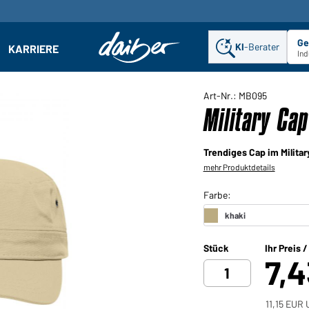
Ge
KI
-Berater
KARRIERE
ehmen: Untermenü öffnen
Ind
Art-Nr.: MB095
Military Cap
Trendiges Cap im Milita
mehr Produktdetails
Stück
Ihr Preis 
7,
11,15 EUR 