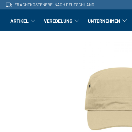
FRACHTKOSTENFREI NACH DEUTSCHLAND
ARTIKEL
VEREDELUNG
UNTERNEHMEN
Artikel: Untermenü öffnen
Veredelung: Untermenü öffnen
Untern