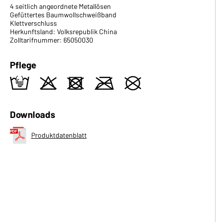
4 seitlich angeordnete Metallösen
Gefüttertes Baumwollschweißband
Klettverschluss
Herkunftsland: Volksrepublik China
Zolltarifnummer: 65050030
Pflege
t
o
d
m
U
Downloads
Produktdatenblatt