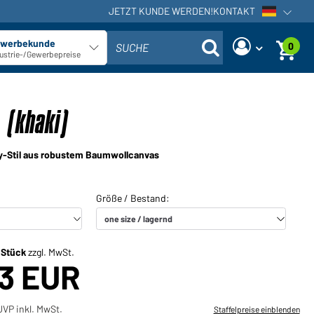
JETZT KUNDE WERDEN!
KONTAKT
Sprachna
werbekunde
0
SUCHE
Kundentyp auswählen
ustrie-/Gewerbepreise
Sind Sie ein Händler und haben
Neues Passwort anfordern
bereits ein Kundenkonto?
 (khaki)
Benutzername:
Benutzername:
ry-Stil aus robustem Baumwollcanvas
E-Mail-Adresse:
Passwort:
Zurück
Jetzt anfordern
zum Login
Passwort
Einloggen
vergessen?
/ Stück
zzgl. MwSt.
43 EUR
Sie möchten Händler werden?
Jetzt Kunde werden!
UVP inkl. MwSt.
Staffelpreise einblenden