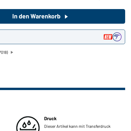
In den Warenkorb
Sie möchten gerne für Ihren
privaten Bedarf einkaufen?
Hier geht's zu unserem
n
Endkundenshop
7018)
Druck
Dieser Artikel kann mit Transferdruck