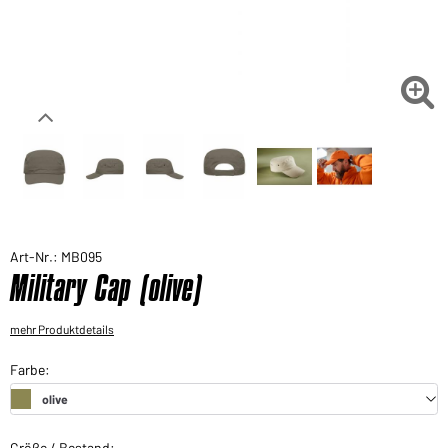
Sie möchten gerne für Ihren privaten Bedarf
einkaufen?
Hier geht's zu unserem Endkundenshop

Art-Nr.: MB095
Military Cap (olive)
mehr Produktdetails