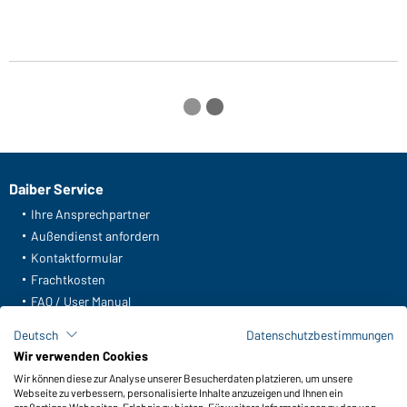
Daiber Service
Ihre Ansprechpartner
Außendienst anfordern
Kontaktformular
Frachtkosten
FAQ / User Manual
Lagerbestand abfragen
Deutsch
Datenschutzbestimmungen
Meldeportal nach Hinweisgeberschutz
Wir verwenden Cookies
Wir können diese zur Analyse unserer Besucherdaten platzieren, um unsere
Funktionen & Pflege
Webseite zu verbessern, personalisierte Inhalte anzuzeigen und Ihnen ein
Produkteigenschaften