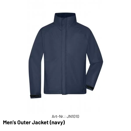
Art-Nr.: JN1010
Men’s Outer Jacket (navy)
M