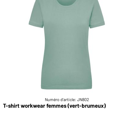
Numéro d'article: JN802
e)
T-shirt workwear femmes (vert-brumeux)
T