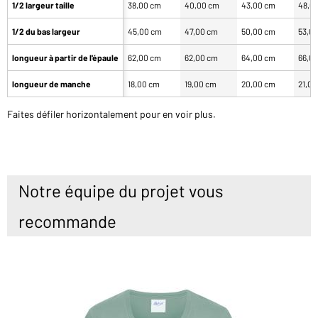
1/2 largeur taille
38,00 cm
40,00 cm
43,00 cm
48,0
1/2 du bas largeur
45,00 cm
47,00 cm
50,00 cm
53,0
longueur à partir de l'épaule
62,00 cm
62,00 cm
64,00 cm
66,0
longueur de manche
18,00 cm
19,00 cm
20,00 cm
21,0
Faites défiler horizontalement pour en voir plus.
Notre équipe du projet vous
recommande