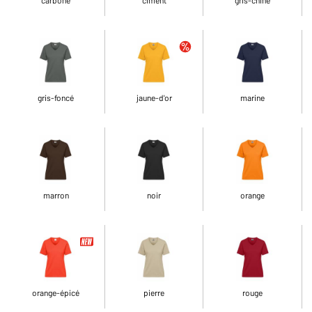
gris-foncé
jaune-d'or
marine
marron
noir
orange
orange-épicé
pierre
rouge