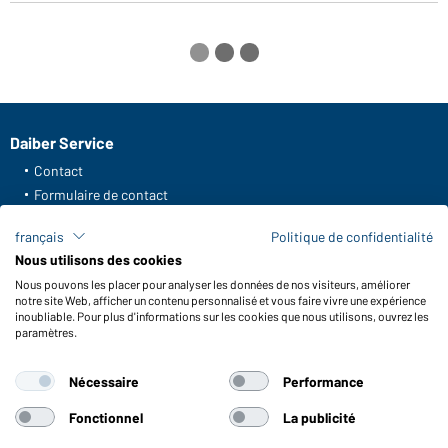
Daiber Service
Contact
Formulaire de contact
Frais de transport
français
Politique de confidentialité
FAQ / Manuel d' utilisation
Nous utilisons des cookies
Vérifier le stock
Nous pouvons les placer pour analyser les données de nos visiteurs, améliorer
Reporting system according to whistleblower protection act
notre site Web, afficher un contenu personnalisé et vous faire vivre une expérience
inoubliable. Pour plus d'informations sur les cookies que nous utilisons, ouvrez les
Fonctions et entretien
paramètres.
Caractéristiques du produit
Nécessaire
Performance
Conseils d'entretien
Tailles
Fonctionnel
La publicité
Couleurs