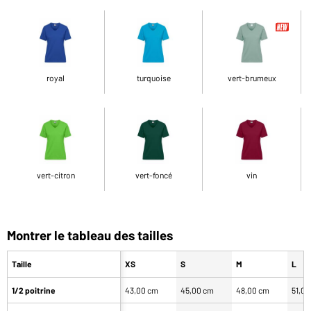
royal
turquoise
vert-brumeux
vert-citron
vert-foncé
vin
Montrer le tableau des tailles
Taille
XS
S
M
L
1/2 poitrine
43,00 cm
45,00 cm
48,00 cm
51,0