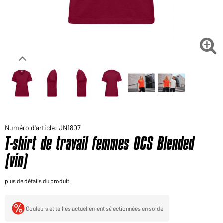
Voudriez-vous acheter des produits pour votre besoin
privé?
Chemin d'accès au shop des clients finaux

Numéro d'article: JN1807
T-shirt de travail femmes OCS Blended
(vin)
plus de détails du produit
Couleurs et tailles actuellement sélectionnées en solde