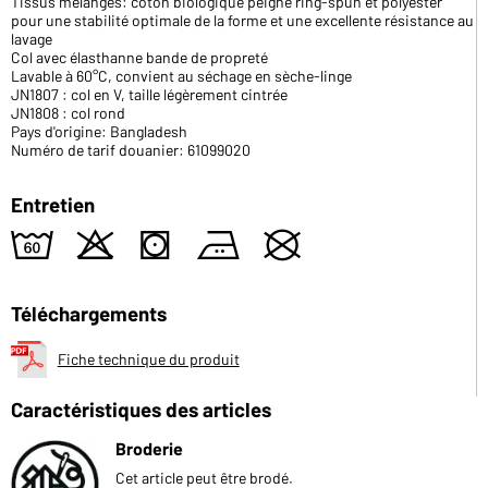
Tissus mélangés: coton biologique peigné ring-spun et polyester
pour une stabilité optimale de la forme et une excellente résistance au
lavage
Col avec élasthanne bande de propreté
Lavable à 60°C, convient au séchage en sèche-linge
JN1807 : col en V, taille légèrement cintrée
JN1808 : col rond
Pays d'origine: Bangladesh
Numéro de tarif douanier: 61099020
Entretien
4
o
s
b
U
Téléchargements
Fiche technique du produit
Caractéristiques des articles
Broderie
Cet article peut être brodé.