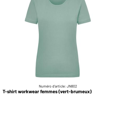
Numéro d'article: JN802
e)
T-shirt workwear femmes (vert-brumeux)
T