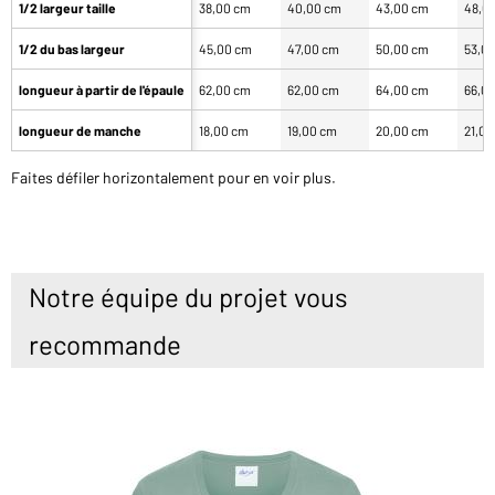
1/2 largeur taille
38,00 cm
40,00 cm
43,00 cm
48,0
1/2 du bas largeur
45,00 cm
47,00 cm
50,00 cm
53,0
longueur à partir de l'épaule
62,00 cm
62,00 cm
64,00 cm
66,0
longueur de manche
18,00 cm
19,00 cm
20,00 cm
21,0
Faites défiler horizontalement pour en voir plus.
Notre équipe du projet vous
recommande