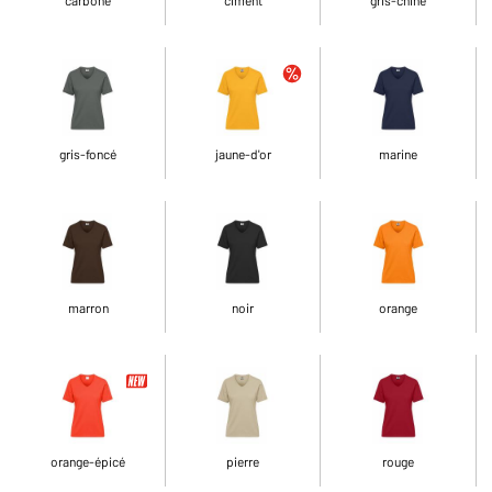
gris-foncé
jaune-d'or
marine
marron
noir
orange
orange-épicé
pierre
rouge