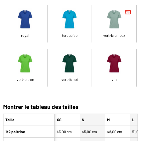
royal
turquoise
vert-brumeux
vert-citron
vert-foncé
vin
Montrer le tableau des tailles
Taille
XS
S
M
L
1/2 poitrine
43,00 cm
45,00 cm
48,00 cm
51,0