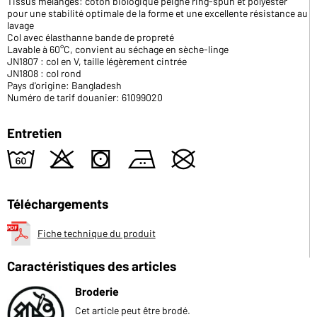
Tissus mélangés: coton biologique peigné ring-spun et polyester
pour une stabilité optimale de la forme et une excellente résistance au
lavage
Col avec élasthanne bande de propreté
Lavable à 60°C, convient au séchage en sèche-linge
JN1807 : col en V, taille légèrement cintrée
JN1808 : col rond
Pays d'origine: Bangladesh
Numéro de tarif douanier: 61099020
Entretien
4
o
s
b
U
Téléchargements
Fiche technique du produit
Caractéristiques des articles
Broderie
Cet article peut être brodé.