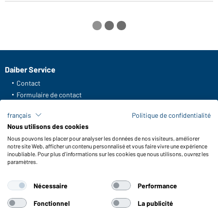
Daiber Service
Contact
Formulaire de contact
Frais de transport
français
Politique de confidentialité
FAQ / Manuel d' utilisation
Nous utilisons des cookies
Vérifier le stock
Nous pouvons les placer pour analyser les données de nos visiteurs, améliorer
Reporting system according to whistleblower protection act
notre site Web, afficher un contenu personnalisé et vous faire vivre une expérience
inoubliable. Pour plus d'informations sur les cookies que nous utilisons, ouvrez les
Fonctions et entretien
paramètres.
Caractéristiques du produit
Nécessaire
Performance
Conseils d'entretien
Tailles
Fonctionnel
La publicité
Couleurs