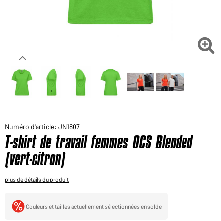
Voudriez-vous acheter des produits pour votre besoin
privé?
Chemin d'accès au shop des clients finaux

Numéro d'article: JN1807
T-shirt de travail femmes OCS Blended
(vert-citron)
plus de détails du produit
Couleurs et tailles actuellement sélectionnées en solde