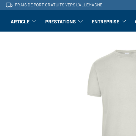
FRAIS DE PORT GRATUITS VERS L'ALLEMAGNE
ARTICLE
PRESTATIONS
ENTREPRISE
l'article : Ouvrir le sous-menu
Perfectionnement : ouvrir le sous-men
L'entrepri