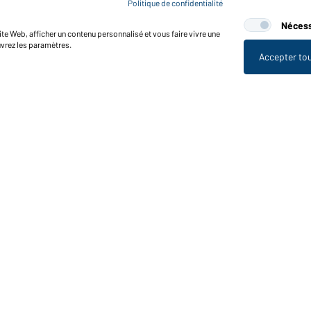
Politique de confidentialité
Nécess
te Web, afficher un contenu personnalisé et vous faire vivre une
uvrez les paramètres.
Accepter to
nctions et entretien
Caractéristiques du produit
Conseils d'entretien
Tailles
Couleurs