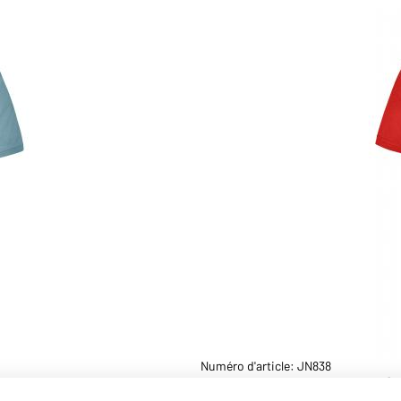
Numéro d'article: JN838
T-shirt de travail homme (