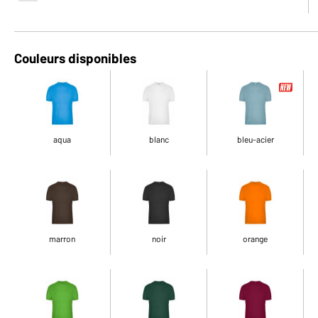
Couleurs disponibles
aqua
blanc
bleu-acier
marron
noir
orange