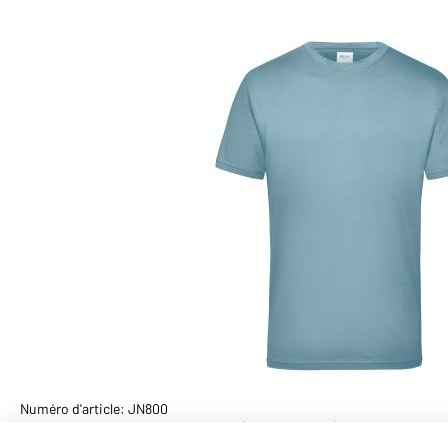
Numéro d'article: JN800
T-shirt Workwear hommes (bleu-acier)