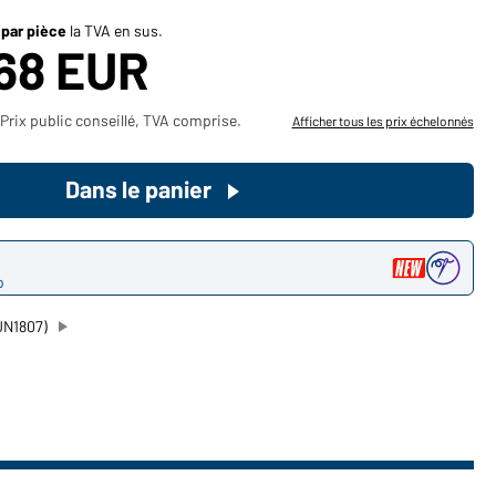
Devenez client maintenant!
 par pièce
la TVA en sus.
,68 EUR
Voudriez-vous acheter des
produits pour votre besoin privé?
Prix public conseillé, TVA comprise.
Afficher tous les prix échelonnés
Chemin d'accès au shop des
clients finaux
Dans le panier
o
JN1807)