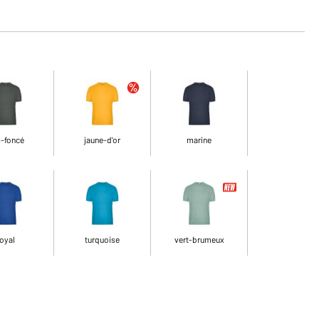
s-foncé
jaune-d'or
marine
oyal
turquoise
vert-brumeux