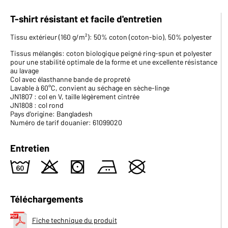
T-shirt résistant et facile d'entretien
Tissu extérieur (160 g/m²): 50% coton (coton-bio), 50% polyester
Tissus mélangés: coton biologique peigné ring-spun et polyester
pour une stabilité optimale de la forme et une excellente résistance
au lavage
Col avec élasthanne bande de propreté
Lavable à 60°C, convient au séchage en sèche-linge
JN1807 : col en V, taille légèrement cintrée
JN1808 : col rond
Pays d'origine: Bangladesh
Numéro de tarif douanier: 61099020
Entretien
4
o
s
b
U
Téléchargements
Fiche technique du produit