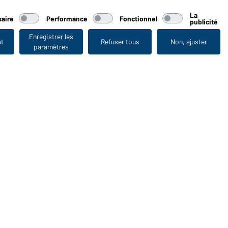
La
aire
Performance
Fonctionnel
publicité
Enregistrer les
ut
Refuser tous
Non, ajuster
paramètres
Vu en dernier
WORKWEAR COLLECTION
Le choix idéal pour les professionnels : découvrir la
collection !
CORPORATE WORKWEAR
Grande présentation pour les entreprises : Découvrir le
catalogue !