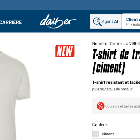
Client
Agent
AI
CARRIÈRE
u
se : Ouvrir le sous-menu
Prix ind
Numéro d'article: JN1808
T-shirt de 
(ciment)
T-shirt résistant et facil
plus de détails du produit
Couleurs et tailles ac