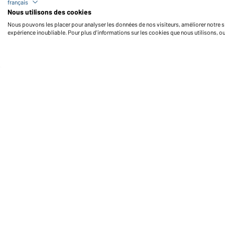
français
Nous utilisons des cookies
Nous pouvons les placer pour analyser les données de nos visiteurs, améliorer notre si
expérience inoubliable. Pour plus d'informations sur les cookies que nous utilisons, o
Daiber Service
Fo
Contact
Formulaire de contact
Frais de transport
FAQ / Manuel d' utilisation
Vérifier le stock
Reporting system according to
whistleblower protection act