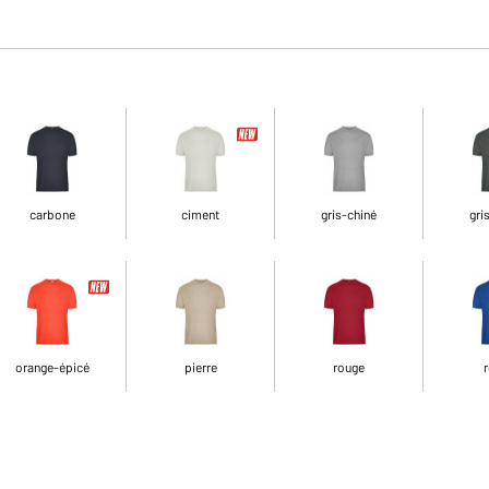
carbone
ciment
gris-chiné
gri
orange-épicé
pierre
rouge
r