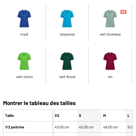
royal
turquoise
vert-brumeux
vert-citron
vert-foncé
vin
Montrer le tableau des tailles
Taille
XS
S
M
L
1/2 poitrine
43,00 cm
45,00 cm
48,00 cm
51,0