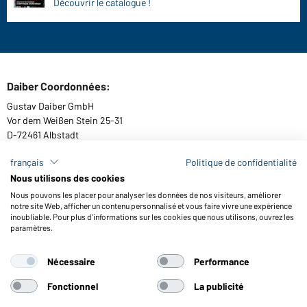
Découvrir le catalogue !
Daiber Coordonnées:
Gustav Daiber GmbH
Vor dem Weißen Stein 25-31
D-72461 Albstadt
français
Politique de confidentialité
Nous utilisons des cookies
Télécharger ou commander catalogues
Nous pouvons les placer pour analyser les données de nos visiteurs, améliorer
notre site Web, afficher un contenu personnalisé et vous faire vivre une expérience
Lien aux catalogues
inoubliable. Pour plus d'informations sur les cookies que nous utilisons, ouvrez les
paramètres.
Nécessaire
Performance
Conditions générales
Mentions légales
Protection des données
Paramètre de cookies
Accessibilité
Fonctionnel
La publicité
© 2026 Daiber