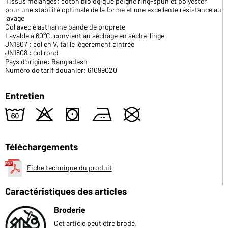
Tissus mélangés: coton biologique peigné ring-spun et polyester
pour une stabilité optimale de la forme et une excellente résistance au
lavage
Col avec élasthanne bande de propreté
Lavable à 60°C, convient au séchage en sèche-linge
JN1807 : col en V, taille légèrement cintrée
JN1808 : col rond
Pays d'origine: Bangladesh
Numéro de tarif douanier: 61099020
Entretien
4
o
s
b
U
Téléchargements
Fiche technique du produit
Caractéristiques des articles
Broderie
Cet article peut être brodé.