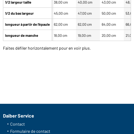
1/2 largeur taille
38,00 cm
40,00 cm
43,00 cm
48,0
1/2 du bas largeur
45,00 cm
47,00 cm
50,00 cm
53,0
longueur à partir de l'épaule
62,00 cm
62,00 cm
64,00 cm
66,0
longueur de manche
18,00 cm
19,00 cm
20,00 cm
21,0
Faites défiler horizontalement pour en voir plus.
Daiber Service
Contact
Formulaire de contact