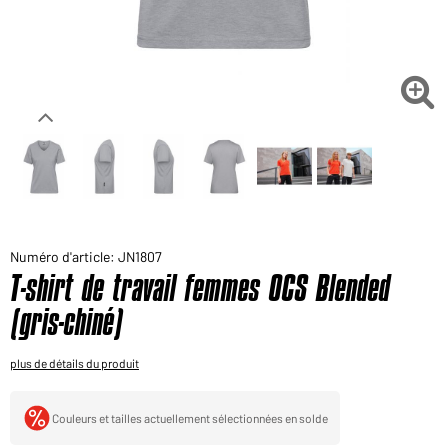
Voudriez-vous acheter des produits pour votre besoin
privé?
Chemin d'accès au shop des clients finaux

Numéro d'article: JN1807
T-shirt de travail femmes OCS Blended
(gris-chiné)
plus de détails du produit
Couleurs et tailles actuellement sélectionnées en solde