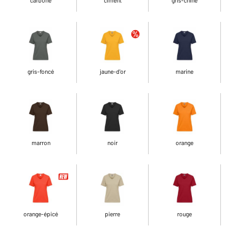
gris-foncé
jaune-d'or
marine
marron
noir
orange
orange-épicé
pierre
rouge