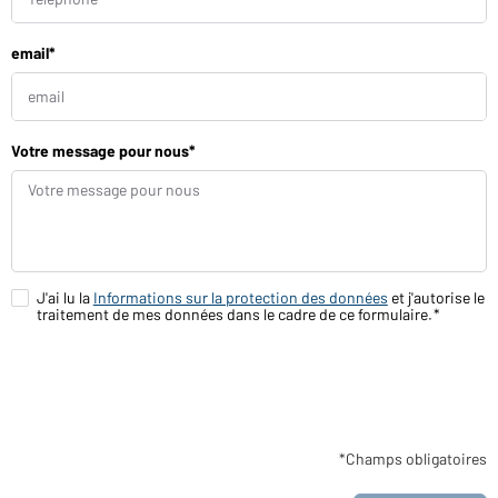
e
m
a
email*
i
s
o
n
Votre message pour nous*
J'ai lu la
Informations sur la protection des données
et j'autorise le
traitement de mes données dans le cadre de ce formulaire.
*Champs obligatoires