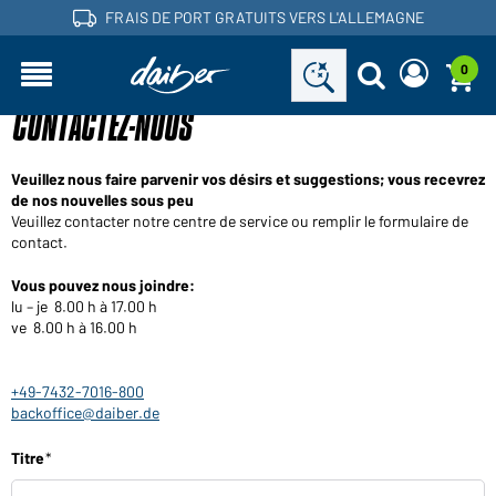
FRAIS DE PORT GRATUITS VERS L'ALLEMAGNE
0
CONTACTEZ-NOUS
Vous êtes commerçant et vous avez déjà un compte
Demander nouveau mot de passe
client?
Nom d'utilisateur:
Nom d'utilisateur:
Veuillez nous faire parvenir vos désirs et suggestions; vous recevrez
de nos nouvelles sous peu
Adresse e-mail:
Veuillez contacter notre centre de service ou remplir le formulaire de
contact.
Mot de passe:
Vous pouvez nous joindre:
Demander maintenant
lu – je 8.00 h à 17.00 h
Mot de passe
Retour à la
ve 8.00 h à 16.00 h
Connexion
oublié?
connexion
+49-7432-7016-800
Voudriez-vous devenir commerçant?
backoffice@daiber.de
Devenez client maintenant!
e
Titre
r