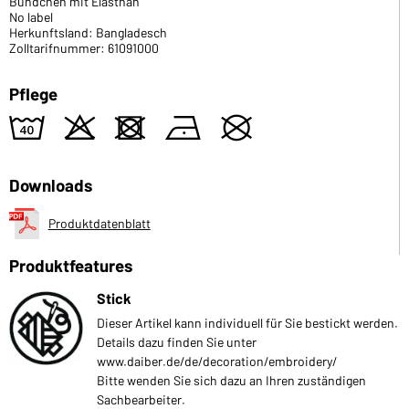
Bündchen mit Elasthan
No label
Herkunftsland: Bangladesch
Zolltarifnummer: 61091000
Pflege
8
o
d
n
U
Downloads
Produktdatenblatt
Produktfeatures
Stick
Dieser Artikel kann individuell für Sie bestickt werden.
Details dazu finden Sie unter
www.daiber.de/de/decoration/embroidery/
Bitte wenden Sie sich dazu an Ihren zuständigen
Sachbearbeiter.