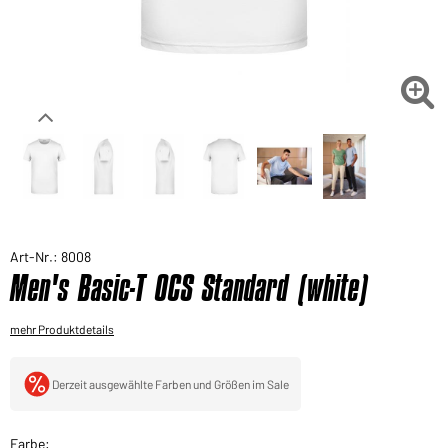
Sie möchten gerne für Ihren privaten Bedarf
einkaufen?
Hier geht's zu unserem Endkundenshop

Art-Nr.: 8008
Men's Basic-T OCS Standard (white)
mehr Produktdetails
Derzeit ausgewählte Farben und Größen im Sale