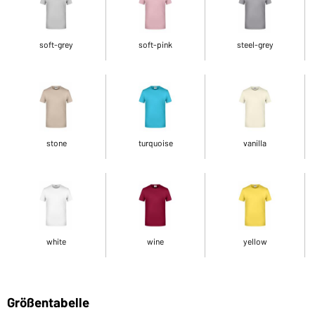
soft-grey
soft-pink
steel-grey
stone
turquoise
vanilla
white
wine
yellow
Größentabelle