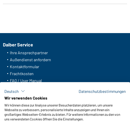
Daiber Service
Ihre Ansprechpartner
Außendienst anfordern
Kontaktformular
Frachtkosten
FAQ / User Manual
Lagerbestand abfragen
Deutsch
Datenschutzbestimmungen
Meldeportal nach Hinweisgeberschutz
Wir verwenden Cookies
Wir können diese zur Analyse unserer Besucherdaten platzieren, um unsere
Funktionen & Pflege
Webseite zu verbessern, personalisierte Inhalte anzuzeigen und Ihnen ein
Produkteigenschaften
großartiges Webseiten-Erlebnis zu bieten. Für weitere Informationen zu den von
uns verwendeten Cookies öffnen Sie die Einstellungen.
Pflegehinweise
Größen