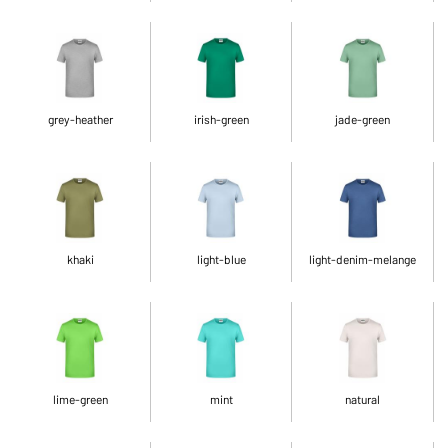
grey-heather
irish-green
jade-green
khaki
light-blue
light-denim-melange
lime-green
mint
natural