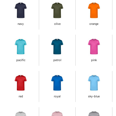
navy
olive
orange
pacific
petrol
pink
red
royal
sky-blue