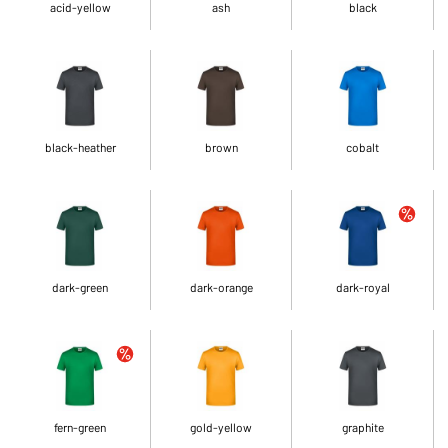
acid-yellow
ash
black
black-heather
brown
cobalt
dark-green
dark-orange
dark-royal
fern-green
gold-yellow
graphite