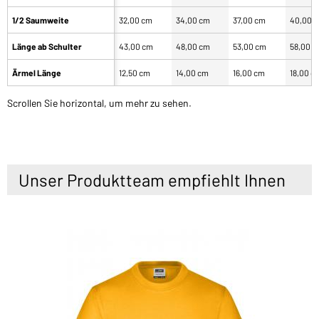
1/2 Saumweite
32,00 cm
34,00 cm
37,00 cm
40,00 
Länge ab Schulter
43,00 cm
48,00 cm
53,00 cm
58,00 
Ärmel Länge
12,50 cm
14,00 cm
16,00 cm
18,00 c
Scrollen Sie horizontal, um mehr zu sehen.
Unser Produktteam empfiehlt Ihnen