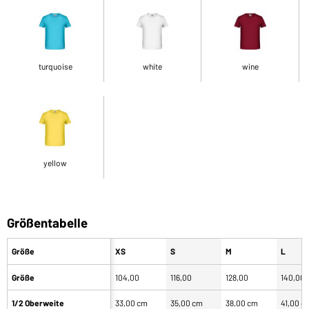
turquoise
white
wine
yellow
Größentabelle
Größe
XS
S
M
L
Größe
104,00
116,00
128,00
140,00
1/2 Oberweite
33,00 cm
35,00 cm
38,00 cm
41,00 c