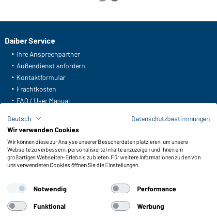
Daiber Service
Ihre Ansprechpartner
Außendienst anfordern
Kontaktformular
Frachtkosten
FAQ / User Manual
Lagerbestand abfragen
Deutsch
Datenschutzbestimmungen
Meldeportal nach Hinweisgeberschutz
Wir verwenden Cookies
Wir können diese zur Analyse unserer Besucherdaten platzieren, um unsere
Funktionen & Pflege
Webseite zu verbessern, personalisierte Inhalte anzuzeigen und Ihnen ein
Produkteigenschaften
großartiges Webseiten-Erlebnis zu bieten. Für weitere Informationen zu den von
uns verwendeten Cookies öffnen Sie die Einstellungen.
Pflegehinweise
Größen
Notwendig
Performance
Farben
Funktional
Werbung