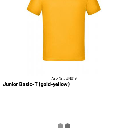
Art-Nr.: JN019
Junior Basic-T (gold-yellow)
P