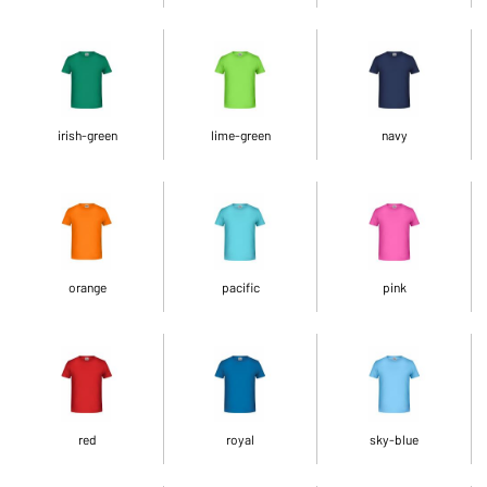
irish-green
lime-green
navy
orange
pacific
pink
red
royal
sky-blue