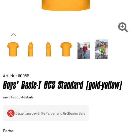
Sie möchten gerne für Ihren privaten Bedarf
einkaufen?
Hier geht's zu unserem Endkundenshop

Art-Nr.: 8008B
Boys' Basic-T OCS Standard (gold-yellow)
mehr Produktdetails
Derzeit ausgewählte Farben und Größen im Sale