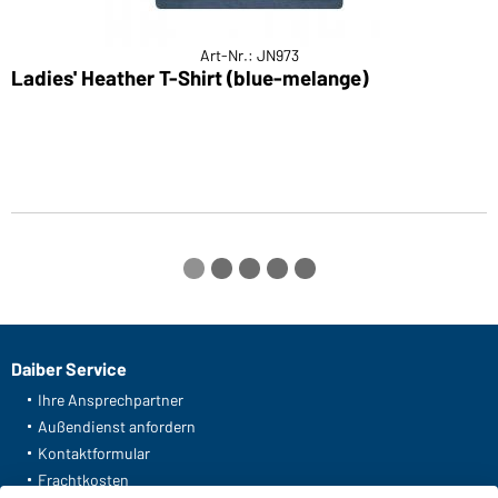
Art-Nr.: JN973
Ladies' Heather T-Shirt (blue-melange)
M
Daiber Service
Ihre Ansprechpartner
Außendienst anfordern
Kontaktformular
Frachtkosten