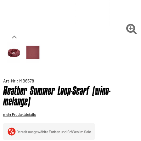
Sie möchten gerne für Ihren privaten Bedarf
einkaufen?
Hier geht's zu unserem Endkundenshop

Art-Nr.: MB6578
Heather Summer Loop-Scarf (wine-
melange)
mehr Produktdetails
Derzeit ausgewählte Farben und Größen im Sale