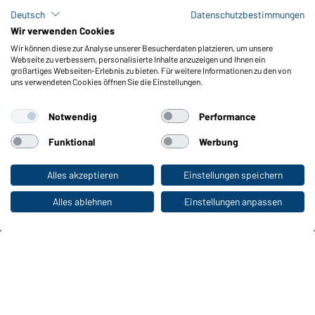
FAQ / User Manual
Deutsch
Datenschutzbestimmungen
Lagerbestand abfragen
Wir verwenden Cookies
Meldeportal nach Hinweisgeberschutz
Wir können diese zur Analyse unserer Besucherdaten platzieren, um unsere
Webseite zu verbessern, personalisierte Inhalte anzuzeigen und Ihnen ein
Funktionen & Pflege
großartiges Webseiten-Erlebnis zu bieten. Für weitere Informationen zu den von
uns verwendeten Cookies öffnen Sie die Einstellungen.
Produkteigenschaften
Pflegehinweise
Notwendig
Performance
Größen
Farben
Funktional
Werbung
Alles akzeptieren
Einstellungen speichern
Zum Privatkunden-Shop
WORKWEAR COLLECTION
Die ideale Wahl für Professionals: Kollektionen
Alles ablehnen
Einstellungen anpassen
entdecken!
CORPORATE WORKWEAR
Großer Auftritt für Unternehmen: Katalog
entdecken!