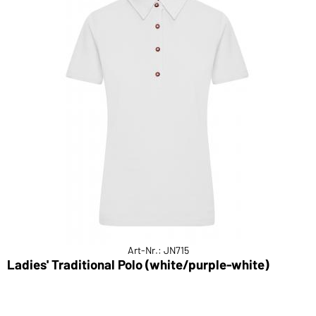
Art-Nr.: JN715
Ladies' Traditional Polo (white/purple-white)
M
w