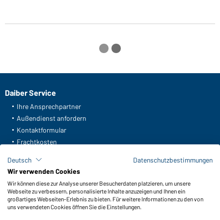
Daiber Service
Ihre Ansprechpartner
Außendienst anfordern
Kontaktformular
Frachtkosten
FAQ / User Manual
Deutsch
Datenschutzbestimmungen
Lagerbestand abfragen
Wir verwenden Cookies
Meldeportal nach Hinweisgeberschutz
Wir können diese zur Analyse unserer Besucherdaten platzieren, um unsere
Webseite zu verbessern, personalisierte Inhalte anzuzeigen und Ihnen ein
Funktionen & Pflege
großartiges Webseiten-Erlebnis zu bieten. Für weitere Informationen zu den von
uns verwendeten Cookies öffnen Sie die Einstellungen.
Produkteigenschaften