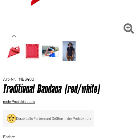
Sie möchten gerne für Ihren privaten Bedarf
einkaufen?
Hier geht's zu unserem Endkundenshop

Art-Nr.: MB6400
Traditional Bandana (red/white)
mehr Produktdetails
Derzeit alle Farben und Größen in der Preisaktion