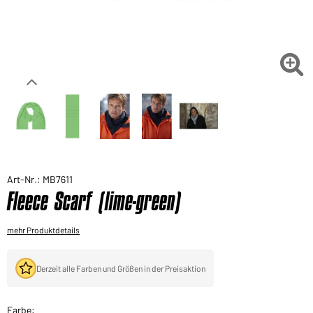
Sie möchten gerne für Ihren privaten Bedarf
einkaufen?
Hier geht's zu unserem Endkundenshop

Art-Nr.: MB7611
Fleece Scarf (lime-green)
mehr Produktdetails
Derzeit alle Farben und Größen in der Preisaktion