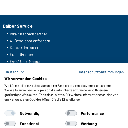
Daiber Service
Ihre Ansprechpartner
Außendienst anfordern
Kontaktformular
Frachtkosten
FAQ / User Manual
Lagerbestand abfragen
Deutsch
Datenschutzbestimmungen
Meldeportal nach Hinweisgeberschutz
Wir verwenden Cookies
Wir können diese zur Analyse unserer Besucherdaten platzieren, um unsere
Funktionen & Pflege
Webseite zu verbessern, personalisierte Inhalte anzuzeigen und Ihnen ein
Produkteigenschaften
großartiges Webseiten-Erlebnis zu bieten. Für weitere Informationen zu den von
uns verwendeten Cookies öffnen Sie die Einstellungen.
Pflegehinweise
Größen
Notwendig
Performance
Farben
Funktional
Werbung