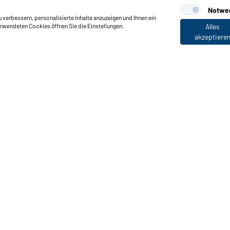
Notwe
verbessern, personalisierte Inhalte anzuzeigen und Ihnen ein
erwendeten Cookies öffnen Sie die Einstellungen.
Alles
akzeptiere
nktionen & Pflege
Produkteigenschaften
Pflegehinweise
Größen
Farben