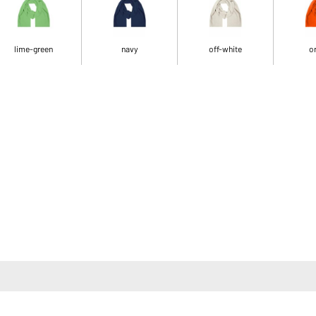
lime-green
navy
off-white
o