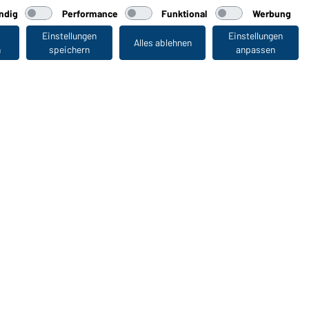
ndig
Performance
Funktional
Werbung
Einstellungen
Einstellungen
Alles ablehnen
n
speichern
anpassen
Zuletzt angesehen
WORKWEAR COLLECTION
Die ideale Wahl für Professionals: Kollektionen
entdecken!
CORPORATE WORKWEAR
Großer Auftritt für Unternehmen: Katalog entdecken!