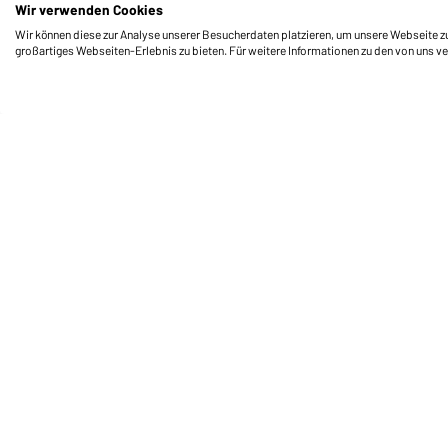
Wir verwenden Cookies
Wir können diese zur Analyse unserer Besucherdaten platzieren, um unsere Webseite zu 
großartiges Webseiten-Erlebnis zu bieten. Für weitere Informationen zu den von uns v
Daiber Service
Fu
Ihre Ansprechpartner
Außendienst anfordern
Kontaktformular
Frachtkosten
FAQ / User Manual
Lagerbestand abfragen
Meldeportal nach Hinweisgeberschutz