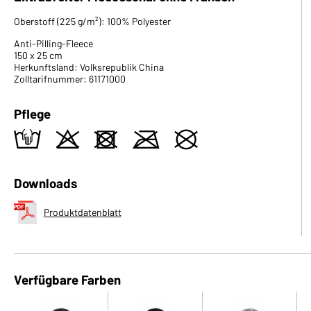
Oberstoff (225 g/m²): 100% Polyester
Anti-Pilling-Fleece
150 x 25 cm
Herkunftsland: Volksrepublik China
Zolltarifnummer: 61171000
Pflege
t
o
d
m
U
Downloads
Produktdatenblatt
Verfügbare Farben