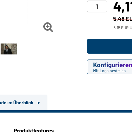
4,1
5,48 E

6,15 EUR U
Konfiguriere
Mit Logo bestellen
nde im Überblick
Produktfeatures