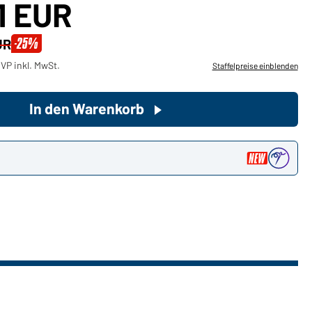
1 EUR
Sie möchten gerne für Ihren
-25%
UR
privaten Bedarf einkaufen?
VP inkl. MwSt.
Staffelpreise einblenden
Hier geht's zu unserem
Endkundenshop
In den Warenkorb
n