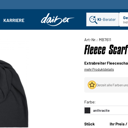
Ge
KI
-Berater
KARRIERE
ehmen: Untermenü öffnen
Ind
Art-Nr.: MB7611
Fleece Scarf
Extrabreiter Fleecescha
mehr Produktdetails
Derzeit alle Farben un
Stück
Ihr Preis 