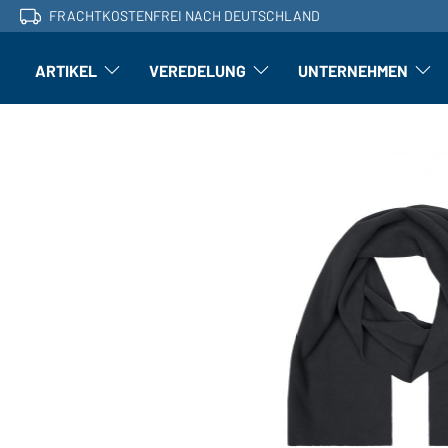
FRACHTKOSTENFREI NACH DEUTSCHLAND
ARTIKEL
VEREDELUNG
UNTERNEHMEN
Artikel: Untermenü öffnen
Veredelung: Untermenü öffnen
Untern