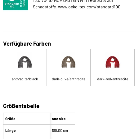
15.0.70467 HOHENSTEIN HTTI Getestet auf
Schadstoffe. www.oeko-tex.com/standard100
Verfügbare Farben
anthracite/black
dark-olive/anthracite
dark-red/anthracite
Größentabelle
Größe
one size
Länge
180,00 cm