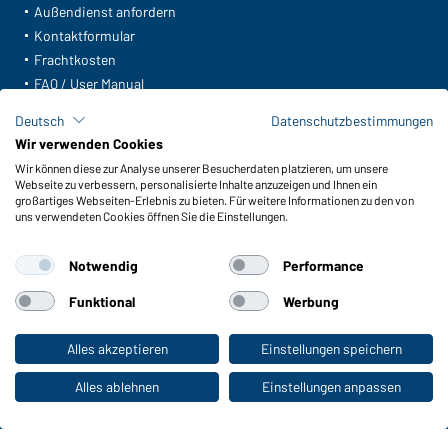
Außendienst anfordern
Kontaktformular
Frachtkosten
FAQ / User Manual
Lagerbestand abfragen
Deutsch
Datenschutzbestimmungen
Meldeportal nach Hinweisgeberschutz
Wir verwenden Cookies
Wir können diese zur Analyse unserer Besucherdaten platzieren, um unsere
Funktionen & Pflege
Webseite zu verbessern, personalisierte Inhalte anzuzeigen und Ihnen ein
Produkteigenschaften
großartiges Webseiten-Erlebnis zu bieten. Für weitere Informationen zu den von
uns verwendeten Cookies öffnen Sie die Einstellungen.
Pflegehinweise
Größen
Notwendig
Performance
Farben
Funktional
Werbung
WORKWEAR COLLECTION
Alles akzeptieren
Einstellungen speichern
Zum Privatkunden-Shop
Die ideale Wahl für Professionals: Kollektionen
entdecken!
Alles ablehnen
Einstellungen anpassen