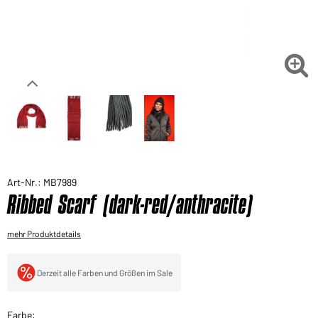
Sie möchten gerne für Ihren privaten Bedarf
einkaufen?
Hier geht's zu unserem Endkundenshop

Art-Nr.: MB7989
Ribbed Scarf (dark-red/anthracite)
mehr Produktdetails
Derzeit alle Farben und Größen im Sale