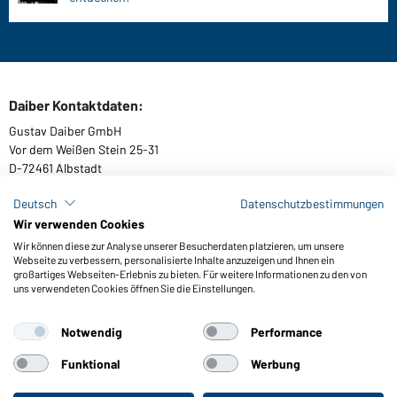
Daiber Kontaktdaten:
Gustav Daiber GmbH
Vor dem Weißen Stein 25-31
D-72461 Albstadt
Deutsch
Datenschutzbestimmungen
Wir verwenden Cookies
Kataloge herunterladen oder bestellen
Wir können diese zur Analyse unserer Besucherdaten platzieren, um unsere
Webseite zu verbessern, personalisierte Inhalte anzuzeigen und Ihnen ein
Zu den Katalogen
großartiges Webseiten-Erlebnis zu bieten. Für weitere Informationen zu den von
uns verwendeten Cookies öffnen Sie die Einstellungen.
Notwendig
Performance
AGB
Impressum
Datenschutz
Cookie-Einstellungen
Barrierefreiheit
Funktional
Werbung
© 2026 Daiber