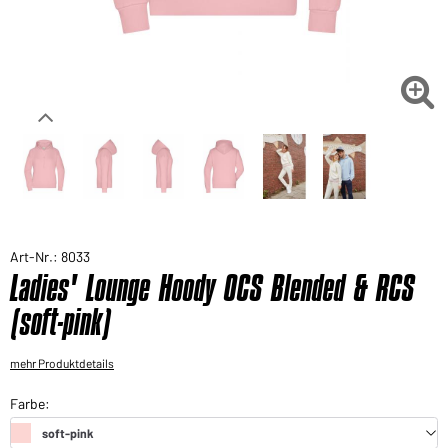
Sie möchten gerne für Ihren privaten Bedarf
einkaufen?
Hier geht's zu unserem Endkundenshop

Art-Nr.: 8033
Ladies' Lounge Hoody OCS Blended & RCS
(soft-pink)
mehr Produktdetails