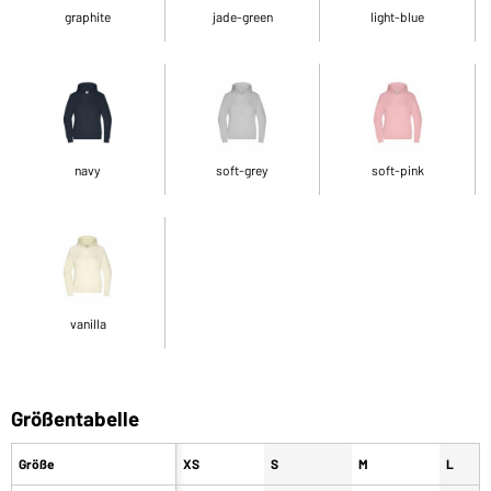
graphite
jade-green
light-blue
navy
soft-grey
soft-pink
vanilla
Größentabelle
Größe
XS
S
M
L