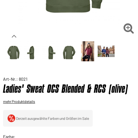
Sie möchten gerne für Ihren privaten Bedarf
einkaufen?
Hier geht's zu unserem Endkundenshop

Art-Nr.: 8021
Ladies' Sweat OCS Blended & RCS (olive)
mehr Produktdetails
Derzeit ausgewählte Farben und Größen im Sale