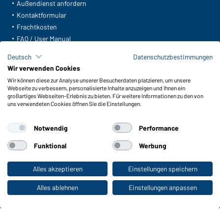
Außendienst anfordern
Kontaktformular
Frachtkosten
FAQ / User Manual
Lagerbestand abfragen
Deutsch
Datenschutzbestimmungen
Meldeportal nach Hinweisgeberschutz
Wir verwenden Cookies
Wir können diese zur Analyse unserer Besucherdaten platzieren, um unsere
Funktionen & Pflege
Webseite zu verbessern, personalisierte Inhalte anzuzeigen und Ihnen ein
Produkteigenschaften
großartiges Webseiten-Erlebnis zu bieten. Für weitere Informationen zu den von
uns verwendeten Cookies öffnen Sie die Einstellungen.
Pflegehinweise
Größen
Notwendig
Performance
Farben
Funktional
Werbung
WORKWEAR COLLECTION
Alles akzeptieren
Einstellungen speichern
Zum Privatkunden-Shop
Die ideale Wahl für Professionals: Kollektionen
entdecken!
Alles ablehnen
Einstellungen anpassen
CORPORATE WORKWEAR