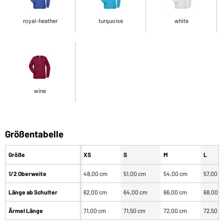
royal-heather
turquoise
white
wine
Größentabelle
Größe
XS
S
M
L
1/2 Oberweite
48,00 cm
51,00 cm
54,00 cm
57,00 c
Länge ab Schulter
62,00 cm
64,00 cm
66,00 cm
68,00 
Ärmel Länge
71,00 cm
71,50 cm
72,00 cm
72,50 c