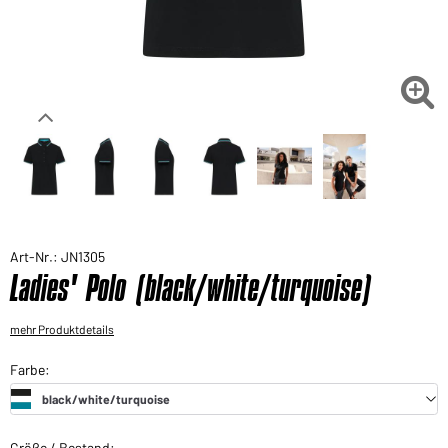
Sie möchten gerne für Ihren privaten Bedarf
einkaufen?
Hier geht's zu unserem Endkundenshop

Art-Nr.: JN1305
Ladies' Polo (black/white/turquoise)
mehr Produktdetails