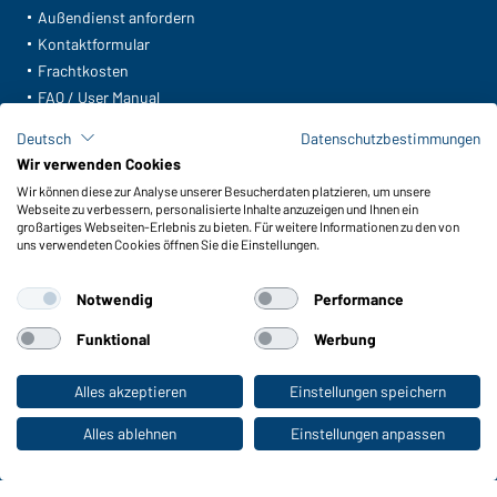
Außendienst anfordern
Kontaktformular
Frachtkosten
FAQ / User Manual
Lagerbestand abfragen
Deutsch
Datenschutzbestimmungen
Meldeportal nach Hinweisgeberschutz
Wir verwenden Cookies
Wir können diese zur Analyse unserer Besucherdaten platzieren, um unsere
Funktionen & Pflege
Webseite zu verbessern, personalisierte Inhalte anzuzeigen und Ihnen ein
Produkteigenschaften
großartiges Webseiten-Erlebnis zu bieten. Für weitere Informationen zu den von
uns verwendeten Cookies öffnen Sie die Einstellungen.
Pflegehinweise
Größen
Notwendig
Performance
Farben
Funktional
Werbung
WORKWEAR COLLECTION
Alles akzeptieren
Einstellungen speichern
Zum Privatkunden-Shop
Die ideale Wahl für Professionals: Kollektionen
entdecken!
Alles ablehnen
Einstellungen anpassen