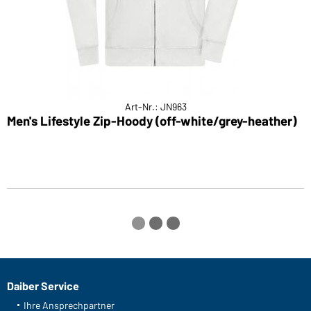
Art-Nr.: JN963
Men's Lifestyle Zip-Hoody (off-white/grey-heather)
L
Daiber Service
Ihre Ansprechpartner