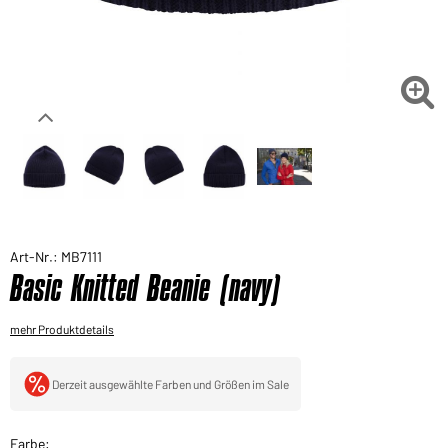
Sie möchten gerne für Ihren privaten Bedarf
einkaufen?
Hier geht's zu unserem Endkundenshop

Art-Nr.: MB7111
Basic Knitted Beanie (navy)
mehr Produktdetails
Derzeit ausgewählte Farben und Größen im Sale