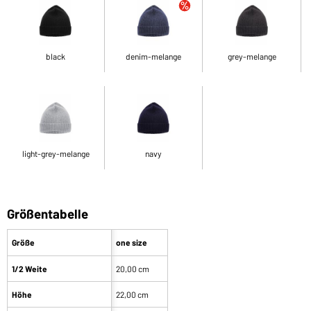
black
denim-melange
grey-melange
light-grey-melange
navy
Größentabelle
Größe
one size
1/2 Weite
20,00 cm
Höhe
22,00 cm