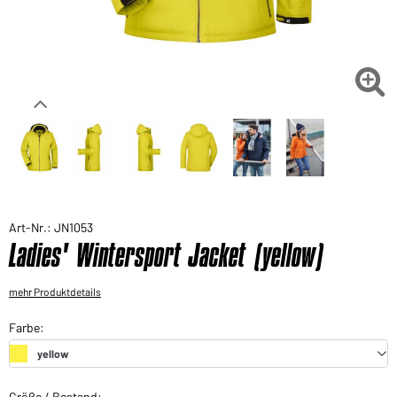
Sie möchten gerne für Ihren privaten Bedarf
einkaufen?
Hier geht's zu unserem Endkundenshop

Art-Nr.: JN1053
Ladies' Wintersport Jacket (yellow)
mehr Produktdetails