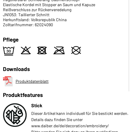
Elastische Kordel mit Stopper an Saum und Kapuze
Reißverschluss zur Rückenveredelung
JN1053: Taillierter Schnitt
Herkunftsland: Volksrepublik China
Zolltarifnummer: 62024090
Pflege
e
o
d
m
U
Downloads
Produktdatenblatt
Produktfeatures
Stick
Dieser Artikel kann individuell für Sie bestickt werden.
Details dazu finden Sie unter
www.daiber.de/de/decoration/embroidery/
Bitte wenden Sie sich dazu an Ihren zuständigen