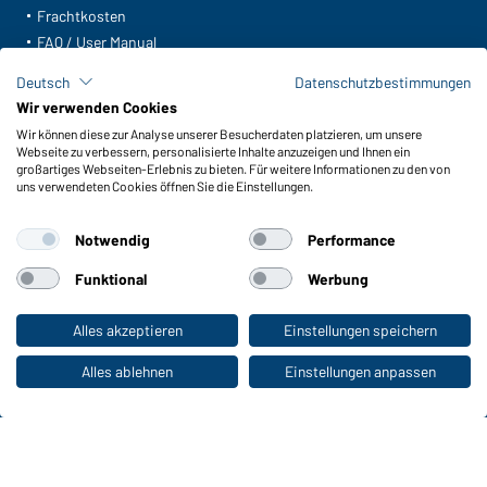
Frachtkosten
FAQ / User Manual
Lagerbestand abfragen
Deutsch
Datenschutzbestimmungen
Meldeportal nach Hinweisgeberschutz
Wir verwenden Cookies
Wir können diese zur Analyse unserer Besucherdaten platzieren, um unsere
Funktionen & Pflege
Webseite zu verbessern, personalisierte Inhalte anzuzeigen und Ihnen ein
Produkteigenschaften
großartiges Webseiten-Erlebnis zu bieten. Für weitere Informationen zu den von
uns verwendeten Cookies öffnen Sie die Einstellungen.
Pflegehinweise
Größen
Notwendig
Performance
Farben
Funktional
Werbung
WORKWEAR COLLECTION
Alles akzeptieren
Einstellungen speichern
Zum Privatkunden-Shop
Die ideale Wahl für Professionals: Kollektionen
entdecken!
Alles ablehnen
Einstellungen anpassen
CORPORATE WORKWEAR
Großer Auftritt für Unternehmen: Katalog