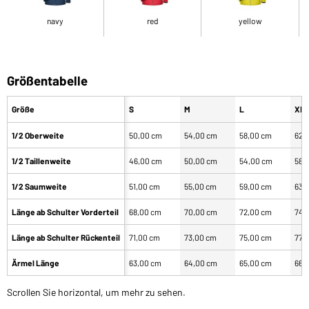
navy
red
yellow
Größentabelle
Größe
S
M
L
XL
1/2 Oberweite
50,00 cm
54,00 cm
58,00 cm
62,
1/2 Taillenweite
46,00 cm
50,00 cm
54,00 cm
58,
1/2 Saumweite
51,00 cm
55,00 cm
59,00 cm
63,
Länge ab Schulter Vorderteil
68,00 cm
70,00 cm
72,00 cm
74,
Länge ab Schulter Rückenteil
71,00 cm
73,00 cm
75,00 cm
77,
Ärmel Länge
63,00 cm
64,00 cm
65,00 cm
66,
Scrollen Sie horizontal, um mehr zu sehen.