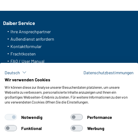
Daiber Service
Ihre Ansprechpartner
Außendienst anfordern
Kontaktformular
Frachtkosten
FAQ / User Manual
Lagerbestand abfragen
Deutsch
Datenschutzbestimmungen
Meldeportal nach Hinweisgeberschutz
Wir verwenden Cookies
Wir können diese zur Analyse unserer Besucherdaten platzieren, um unsere
Funktionen & Pflege
Webseite zu verbessern, personalisierte Inhalte anzuzeigen und Ihnen ein
Produkteigenschaften
großartiges Webseiten-Erlebnis zu bieten. Für weitere Informationen zu den von
uns verwendeten Cookies öffnen Sie die Einstellungen.
Pflegehinweise
Größen
Notwendig
Performance
Farben
Funktional
Werbung