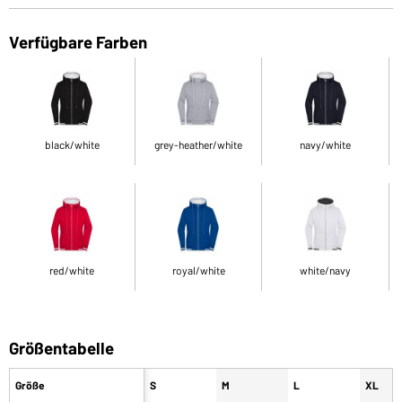
Verfügbare Farben
black/white
grey-heather/white
navy/white
red/white
royal/white
white/navy
Größentabelle
Größe
S
M
L
XL