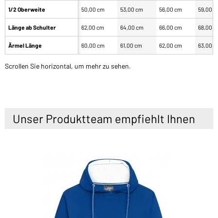
1/2 Oberweite
50,00 cm
53,00 cm
56,00 cm
59,00 
Länge ab Schulter
62,00 cm
64,00 cm
66,00 cm
68,00 
Ärmel Länge
60,00 cm
61,00 cm
62,00 cm
63,00 
Scrollen Sie horizontal, um mehr zu sehen.
Unser Produktteam empfiehlt Ihnen