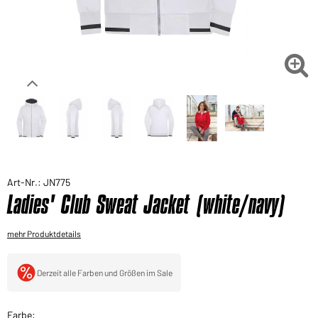
Sie möchten gerne für Ihren privaten Bedarf
einkaufen?
Hier geht's zu unserem Endkundenshop

Art-Nr.: JN775
Ladies' Club Sweat Jacket (white/navy)
mehr Produktdetails
Derzeit alle Farben und Größen im Sale