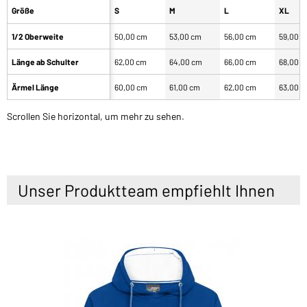
Größe
S
M
L
XL
1/2 Oberweite
50,00 cm
53,00 cm
56,00 cm
59,00 
Länge ab Schulter
62,00 cm
64,00 cm
66,00 cm
68,00 
Ärmel Länge
60,00 cm
61,00 cm
62,00 cm
63,00 
Scrollen Sie horizontal, um mehr zu sehen.
Unser Produktteam empfiehlt Ihnen