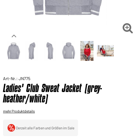
Sie möchten gerne für Ihren privaten Bedarf
einkaufen?
Hier geht's zu unserem Endkundenshop

Art-Nr.: JN775
Ladies' Club Sweat Jacket (grey-
heather/white)
mehr Produktdetails
Derzeit alle Farben und Größen im Sale