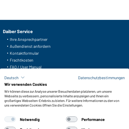
Daiber Service
Ihre Ansprechpartner
Außendienst anfordern
Kontaktformular
Frachtkosten
FAQ / User Manual
Lagerbestand abfragen
Deutsch
Datenschutzbestimmungen
Meldeportal nach Hinweisgeberschutz
Wir verwenden Cookies
Wir können diese zur Analyse unserer Besucherdaten platzieren, um unsere
Funktionen & Pflege
Webseite zu verbessern, personalisierte Inhalte anzuzeigen und Ihnen ein
Produkteigenschaften
großartiges Webseiten-Erlebnis zu bieten. Für weitere Informationen zu den von
uns verwendeten Cookies öffnen Sie die Einstellungen.
Pflegehinweise
Größen
Notwendig
Performance
Farben