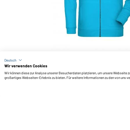
Art-Nr.: 8026K
Children's Zip Hoody OCS Blended & RCS (turquoise)
Deutsch
Wir verwenden Cookies
Wir können diese zur Analyse unserer Besucherdaten platzieren, um unsere Webseite zu 
großartiges Webseiten-Erlebnis zu bieten. Für weitere Informationen zu den von uns v
Daiber Service
Fu