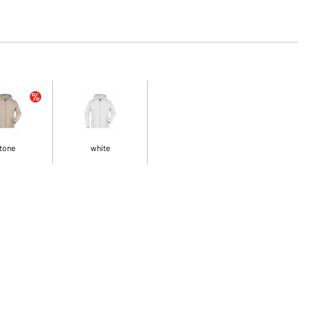
tone
white