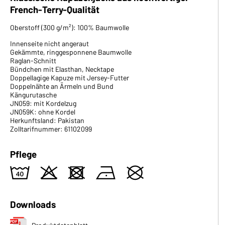
French-Terry-Qualität
Oberstoff (300 g/m²): 100% Baumwolle
Innenseite nicht angeraut
Gekämmte, ringgesponnene Baumwolle
Raglan-Schnitt
Bündchen mit Elasthan, Necktape
Doppellagige Kapuze mit Jersey-Futter
Doppelnähte an Ärmeln und Bund
Kängurutasche
JN059: mit Kordelzug
JN059K: ohne Kordel
Herkunftsland: Pakistan
Zolltarifnummer: 61102099
Pflege
8
o
d
n
U
Downloads