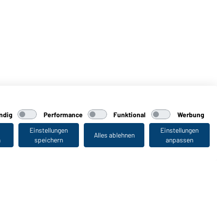
ndig
Performance
Funktional
Werbung
Einstellungen
Einstellungen
Alles ablehnen
n
speichern
anpassen
Zuletzt angesehen