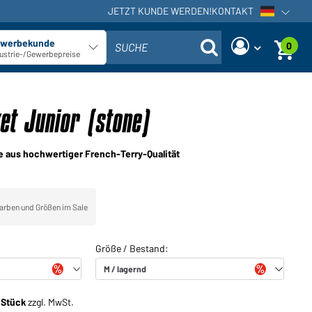
JETZT KUNDE WERDEN!
KONTAKT
Sprachna
werbekunde
0
SUCHE
Kundentyp auswählen
ustrie-/Gewerbepreise
Sind Sie ein Händler und haben
Neues Passwort anfordern
bereits ein Kundenkonto?
et Junior (stone)
Benutzername:
Benutzername:
 aus hochwertiger French-Terry-Qualität
E-Mail-Adresse:
Passwort:
Zurück
Jetzt anfordern
arben und Größen im Sale
zum Login
Passwort
Einloggen
vergessen?
Sie möchten Händler werden?
Jetzt Kunde werden!
/ Stück
zzgl. MwSt.