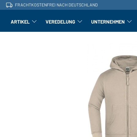
FRACHTKOSTENFREI NACH DEUTSCHLAND
ARTIKEL
VEREDELUNG
UNTERNEHMEN
Artikel: Untermenü öffnen
Veredelung: Untermenü öffnen
Untern