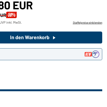
,80 EUR
Sie möchten gerne für Ihren
-58%
EUR
privaten Bedarf einkaufen?
UVP inkl. MwSt.
Staffelpreise einblenden
Hier geht's zu unserem
Endkundenshop
In den Warenkorb
n