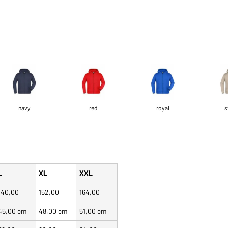
navy
red
royal
s
L
XL
XXL
140,00
152,00
164,00
45,00 cm
48,00 cm
51,00 cm