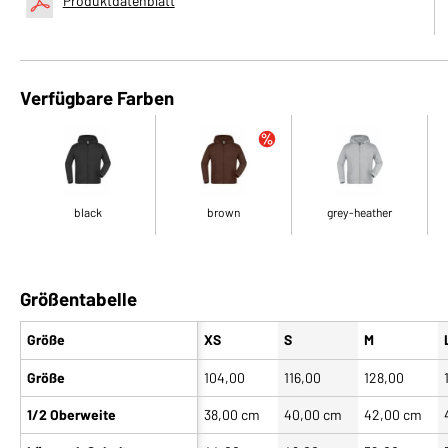
Produktdatenblatt
Verfügbare Farben
black
brown
grey-heather
Größentabelle
Größe
XS
S
M
Größe
104,00
116,00
128,00
1/2 Oberweite
38,00 cm
40,00 cm
42,00 cm