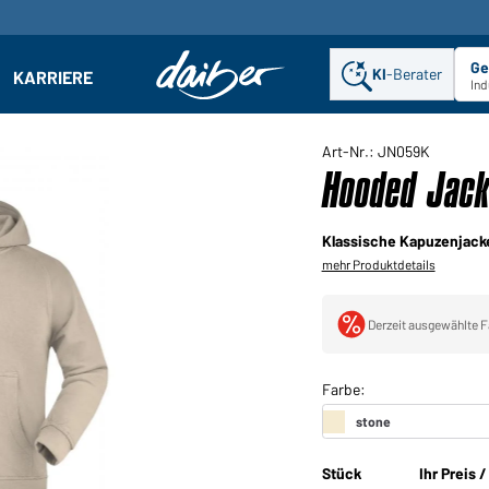
Ge
KI
-Berater
KARRIERE
ehmen: Untermenü öffnen
Ind
Art-Nr.: JN059K
Hooded Jack
Klassische Kapuzenjacke
mehr Produktdetails
Derzeit ausgewählte F
Stück
Ihr Preis 