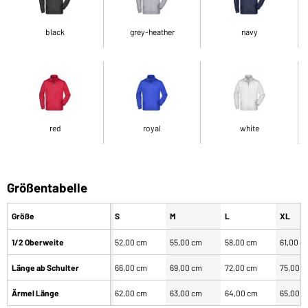
black
grey-heather
navy
red
royal
white
Größentabelle
Größe
S
M
L
XL
1/2 Oberweite
52,00 cm
55,00 cm
58,00 cm
61,00 c
Länge ab Schulter
66,00 cm
69,00 cm
72,00 cm
75,00 
Ärmel Länge
62,00 cm
63,00 cm
64,00 cm
65,00 