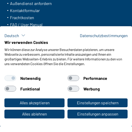
Außendienst anfordern
Kontaktformular
Frachtkosten
FAQ / User Manual
Lagerbestand abfragen
Deutsch
Datenschutzbestimmungen
Meldeportal nach Hinweisgeberschutz
Wir verwenden Cookies
Wir können diese zur Analyse unserer Besucherdaten platzieren, um unsere
Funktionen & Pflege
Webseite zu verbessern, personalisierte Inhalte anzuzeigen und Ihnen ein
Produkteigenschaften
großartiges Webseiten-Erlebnis zu bieten. Für weitere Informationen zu den von
uns verwendeten Cookies öffnen Sie die Einstellungen.
Pflegehinweise
Größen
Notwendig
Performance
Farben
Funktional
Werbung
WORKWEAR COLLECTION
Alles akzeptieren
Einstellungen speichern
Zum Privatkunden-Shop
Die ideale Wahl für Professionals: Kollektionen
entdecken!
Alles ablehnen
Einstellungen anpassen