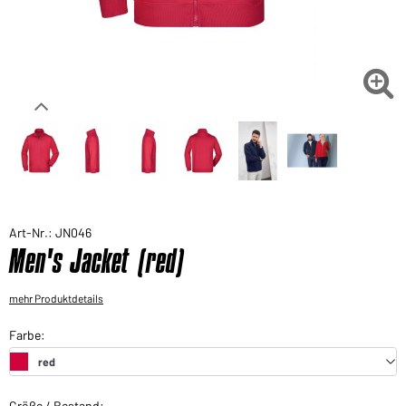
Sie möchten gerne für Ihren privaten Bedarf
einkaufen?
Hier geht's zu unserem Endkundenshop

Art-Nr.: JN046
Men's Jacket (red)
mehr Produktdetails