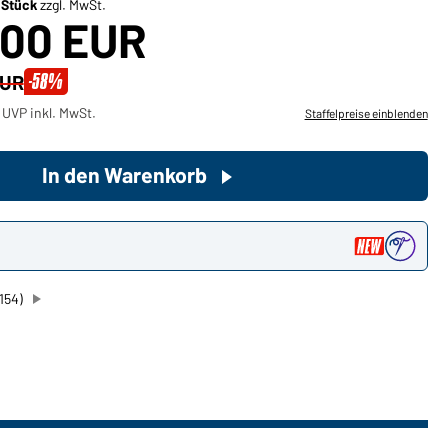
/ Stück
zzgl. MwSt.
,00 EUR
Sie möchten gerne für Ihren
privaten Bedarf einkaufen?
-58%
EUR
Hier geht's zu unserem
 UVP inkl. MwSt.
Staffelpreise einblenden
Endkundenshop
In den Warenkorb
n
154)