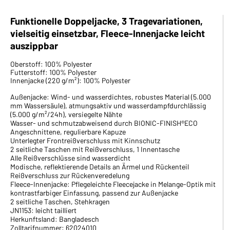
Funktionelle Doppeljacke, 3 Tragevariationen,
vielseitig einsetzbar, Fleece-Innenjacke leicht
auszippbar
Oberstoff: 100% Polyester
Futterstoff: 100% Polyester
Innenjacke (220 g/m²): 100% Polyester
Außenjacke: Wind- und wasserdichtes, robustes Material (5.000
mm Wassersäule), atmungsaktiv und wasserdampfdurchlässig
(5.000 g/m²/24h), versiegelte Nähte
Wasser- und schmutzabweisend durch BIONIC-FINISH®ECO
Angeschnittene, regulierbare Kapuze
Unterlegter Frontreißverschluss mit Kinnschutz
2 seitliche Taschen mit Reißverschluss, 1 Innentasche
Alle Reißverschlüsse sind wasserdicht
Modische, reflektierende Details an Ärmel und Rückenteil
Reißverschluss zur Rückenveredelung
Fleece-Innenjacke: Pflegeleichte Fleecejacke in Melange-Optik mit
kontrastfarbiger Einfassung, passend zur Außenjacke
2 seitliche Taschen, Stehkragen
JN1153: leicht tailliert
Herkunftsland: Bangladesch
Zolltarifnummer: 62024010