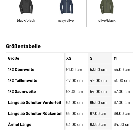
black/black
navy/silver
olive/black
Größentabelle
Größe
XS
S
M
1/2 Oberweite
51,00 cm
53,00 cm
55,00 cm
1/2 Taillenweite
47,00 cm
49,00 cm
51,00 cm
1/2 Saumweite
52,00 cm
54,00 cm
57,00 cm
Länge ab Schulter Vorderteil
63,00 cm
65,00 cm
67,00 cm
Länge ab Schulter Rückenteil
65,00 cm
67,00 cm
69,00 cm
Ärmel Länge
63,00 cm
63,50 cm
64,00 cm