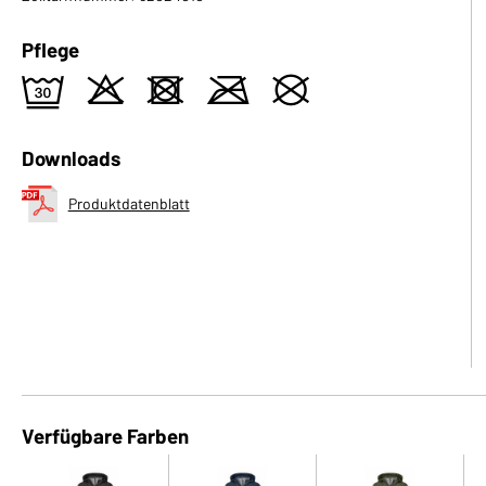
Pflege
e
o
d
m
U
Downloads
Produktdatenblatt
Verfügbare Farben