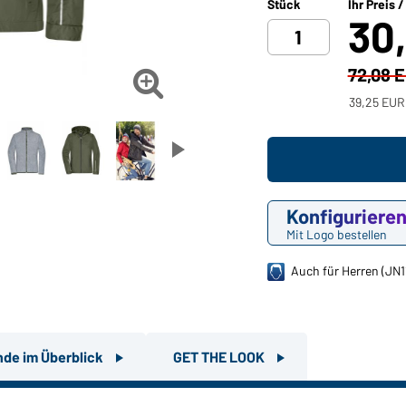
Stück
Ihr Preis 
30
72,08 

39,25 EUR
Konfiguriere
Mit Logo bestellen
Auch für Herren (JN1
nde im Überblick
GET THE LOOK