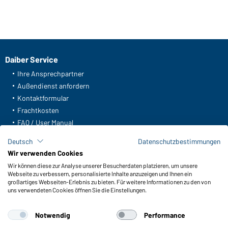
Daiber Service
Ihre Ansprechpartner
Außendienst anfordern
Kontaktformular
Frachtkosten
FAQ / User Manual
Lagerbestand abfragen
Deutsch
Datenschutzbestimmungen
Meldeportal nach Hinweisgeberschutz
Wir verwenden Cookies
Wir können diese zur Analyse unserer Besucherdaten platzieren, um unsere
Funktionen & Pflege
Webseite zu verbessern, personalisierte Inhalte anzuzeigen und Ihnen ein
Produkteigenschaften
großartiges Webseiten-Erlebnis zu bieten. Für weitere Informationen zu den von
uns verwendeten Cookies öffnen Sie die Einstellungen.
Pflegehinweise
Größen
Notwendig
Performance
Farben