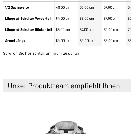
1/2 Saumweite
49,00 cm
53,00 cm
57,00 cm
61,
Länge ab Schulter Vorderteil
64,00 cm
65,00 cm
67,00 cm
69,
Länge ab Schulter Rückenteil
66,00 cm
67,00 cm
69,00 cm
71,
Ärmel Länge
64,00 cm
64,00 cm
65,00 cm
65,
Scrollen Sie horizontal, um mehr zu sehen.
Unser Produktteam empfiehlt Ihnen