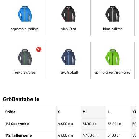
aqua/acid-yellow
black/red
black/silver
iron-grey/green
navy/cobalt
spring-green/iron-grey
Größentabelle
Größe
S
M
L
XL
1/2 Oberweite
49,00 cm
51,00 cm
55,00 cm
59,
1/2 Taillenweite
43,00 cm
47,00 cm
51,00 cm
55,