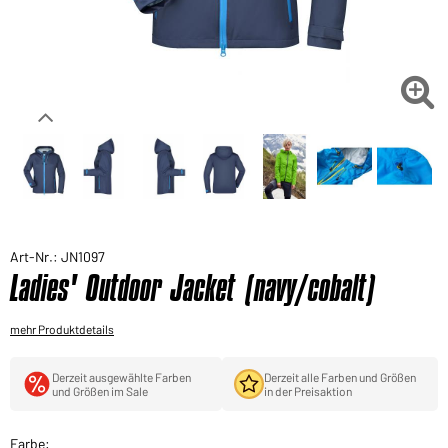
Sie möchten gerne für Ihren privaten Bedarf
einkaufen?
Hier geht's zu unserem Endkundenshop

Art-Nr.: JN1097
Ladies' Outdoor Jacket (navy/cobalt)
mehr Produktdetails
Derzeit ausgewählte Farben
Derzeit alle Farben und Größen
und Größen im Sale
in der Preisaktion