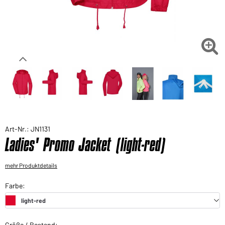
Sie möchten gerne für Ihren privaten Bedarf
einkaufen?
Hier geht's zu unserem Endkundenshop

Art-Nr.: JN1131
Ladies' Promo Jacket (light-red)
mehr Produktdetails