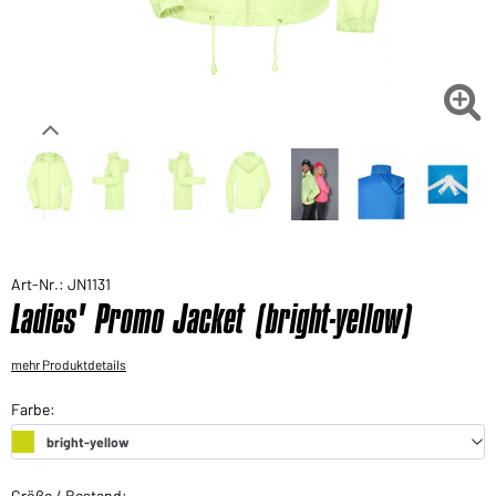
Sie möchten gerne für Ihren privaten Bedarf
einkaufen?
Hier geht's zu unserem Endkundenshop

Art-Nr.: JN1131
Ladies' Promo Jacket (bright-yellow)
mehr Produktdetails