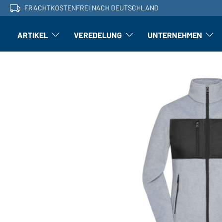
FRACHTKOSTENFREI NACH DEUTSCHLAND
ARTIKEL
VEREDELUNG
UNTERNEHMEN
Artikel: Untermenü öffnen
Veredelung: Untermenü öffnen
Untern