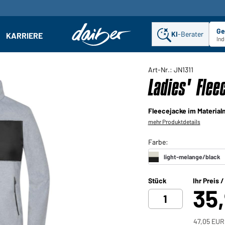
Ge
KI
-Berater
KARRIERE
ehmen: Untermenü öffnen
Ind
Art-Nr.: JN1311
Ladies' Flee
Fleecejacke im Material
mehr Produktdetails
Stück
Ihr Preis 
35
47,05 EUR