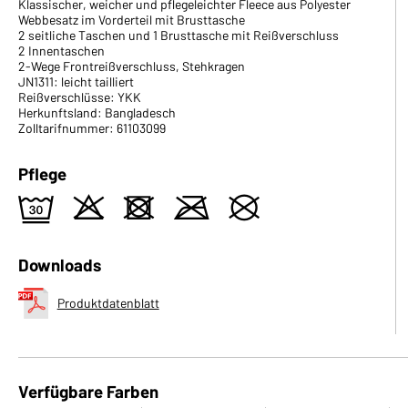
Klassischer, weicher und pflegeleichter Fleece aus Polyester
Webbesatz im Vorderteil mit Brusttasche
2 seitliche Taschen und 1 Brusttasche mit Reißverschluss
2 Innentaschen
2-Wege Frontreißverschluss, Stehkragen
JN1311: leicht tailliert
Reißverschlüsse: YKK
Herkunftsland: Bangladesch
Zolltarifnummer: 61103099
Pflege
e
o
d
m
U
Downloads
Produktdatenblatt
Verfügbare Farben