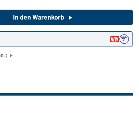
In den Warenkorb
Sie möchten gerne für Ihren
privaten Bedarf einkaufen?
Hier geht's zu unserem
n
Endkundenshop
312)