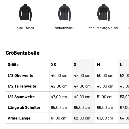
black/black
carbon/black
dark-melange/black
Größentabelle
Größe
XS
S
M
L
1/2 Oberweite
46,00 cm
48,00 cm
50,00 cm
52,0
1/2 Taillenweite
42,00 cm
44,00 cm
46,00 cm
48,0
1/2 Saumweite
47,00 cm
49,00 cm
51,00 cm
53,0
Länge ab Schulter
65,00 cm
65,00 cm
66,00 cm
67,0
Ärmel Länge
61,00 cm
62,00 cm
63,00 cm
64,0